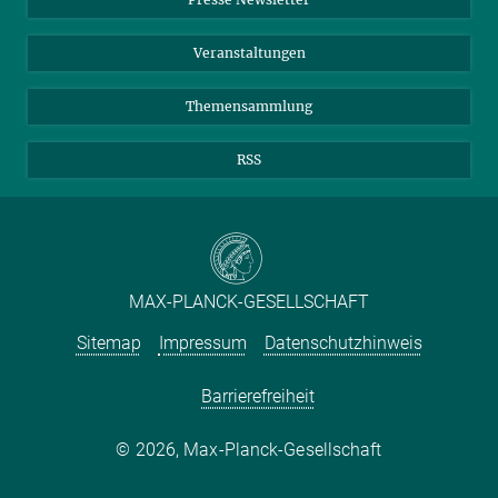
Meldestelle Fehlverhalten
TikTok
YouTube
Netiquette
Veranstaltungen
Themensammlung
RSS
MAX-PLANCK-GESELLSCHAFT
Sitemap
Impressum
Datenschutzhinweis
Barrierefreiheit
2026, Max-Planck-Gesellschaft