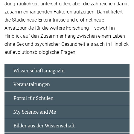
Jungfräulichkeit unterscheiden, aber die zahlreichen damit
zusammenhängenden Faktoren aufzeigen. Damit liefert
die Studie neue Erkenntnisse und eröffnet neue
Ansatzpunkte für die weitere Forschung – sowohl in
Hinblick auf den Zusammenhang zwischen einem Leben
ohne Sex und psychischer Gesundheit als auch in Hinblick
auf evolutionsbiologische Fragen.
Wissenschaftsmagazin
Veranstaltungen
Portal für Schulen
My Science and Me
Bilder aus der Wissenschaft