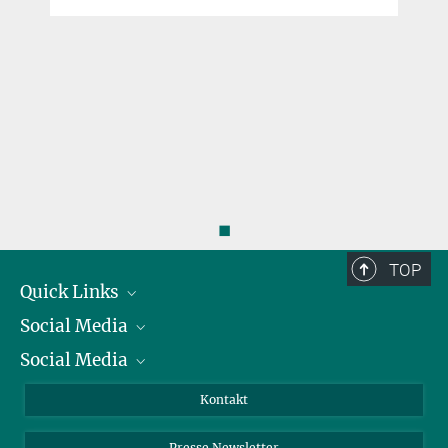
◼
TOP
Quick Links
Social Media
Präsident
Social Media
Zahlen und Fakten
Bluesky
Jahresbericht
Mastodon
Facebook
Kontakt
Einkauf
LinkedIn
Instagram
Presse Newsletter