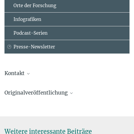
Orte der Forschung
Infografiken
Podcast-Serien
Presse-Newsletter
Kontakt
Dr. Keyvan Sarkosh
Originalveröffentlichung
Presse- und Öffentlichkeitsarbeit
Max-Planck-Institut für empirische Ästhetik, Frankfurt am Main
Abdellaoui, A., Wesseldijk, L. W., Gordon, S. D., Pasman, J. A., Smit,
+49 69 8300479-650
D. J. A., Androvičová, R., Martin, N. G., Ullén, F., Mosing, M. A.,
presse@...
Zietsch, B. P., & Verweij, K. J. H. (2025)
Large-Scale Study Links Sexlessness to Physical, Cognitive, and
Weitere interessante Beiträge
Personality Traits, Socioecological Factors, and DNA.