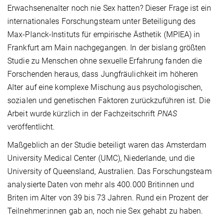
Erwachsenenalter noch nie Sex hatten? Dieser Frage ist ein
internationales Forschungsteam unter Beteiligung des
Max-Planck-Instituts für empirische Ästhetik (MPIEA) in
Frankfurt am Main nachgegangen. In der bislang größten
Studie zu Menschen ohne sexuelle Erfahrung fanden die
Forschenden heraus, dass Jungfräulichkeit im höheren
Alter auf eine komplexe Mischung aus psychologischen,
sozialen und genetischen Faktoren zurückzuführen ist. Die
Arbeit wurde kürzlich in der Fachzeitschrift
PNAS
veröffentlicht.
Maßgeblich an der Studie beteiligt waren das Amsterdam
University Medical Center (UMC), Niederlande, und die
University of Queensland, Australien. Das Forschungsteam
analysierte Daten von mehr als 400.000 Britinnen und
Briten im Alter von 39 bis 73 Jahren. Rund ein Prozent der
Teilnehmer:innen gab an, noch nie Sex gehabt zu haben.