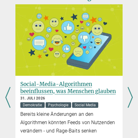
Proceedings of the National Academy of Sciences of the United
States of America, 122(38)
, e2418257122.
Source
DOI
Social-Media-Algorithmen
beeinflussen, was Menschen glauben
31. JULI 2026
Demokratie
Psychologie
Social Media
Bereits kleine Änderungen an den
Algorithmen könnten Feeds von Nutzenden
verändern - und Rage-Baits senken