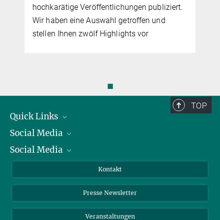
hochkarätige Veröffentlichungen publiziert.
Wir haben eine Auswahl getroffen und
stellen Ihnen zwölf Highlights vor
◼
TOP
Quick Links
Social Media
Präsident
Social Media
Zahlen und Fakten
Bluesky
Jahresbericht
Mastodon
Facebook
Kontakt
Einkauf
LinkedIn
Instagram
Presse Newsletter
Meldestelle Fehlverhalten
TikTok
YouTube
Netiquette
Veranstaltungen