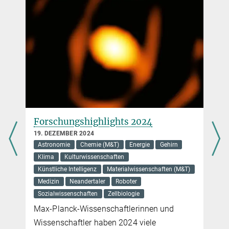
johann.jarzombek@...
g
Forschungshighlights 2024
19. DEZEMBER 2024
Astronomie
Chemie (M&T)
Energie
Gehirn
Klima
Kulturwissenschaften
Künstliche Intelligenz
Materialwissenschaften (M&T)
Medizin
Neandertaler
Roboter
Sozialwissenschaften
Zellbiologie
Max-Planck-Wissenschaftlerinnen und
Wissenschaftler haben 2024 viele