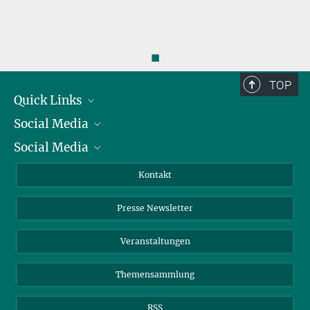
◼
TOP
Quick Links
Social Media
Präsident
Social Media
Zahlen und Fakten
Bluesky
Jahresbericht
Mastodon
Facebook
Kontakt
Einkauf
LinkedIn
Instagram
Presse Newsletter
Meldestelle Fehlverhalten
TikTok
YouTube
Netiquette
Veranstaltungen
Themensammlung
RSS