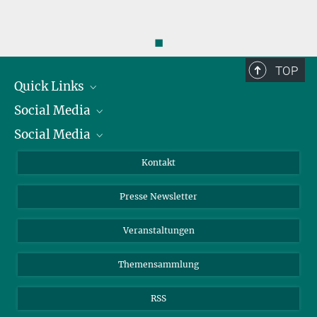
◼
TOP
Quick Links
Social Media
Präsident
Social Media
Zahlen und Fakten
Bluesky
Jahresbericht
Mastodon
Facebook
Kontakt
Einkauf
LinkedIn
Instagram
Presse Newsletter
Meldestelle Fehlverhalten
TikTok
YouTube
Netiquette
Veranstaltungen
Themensammlung
RSS