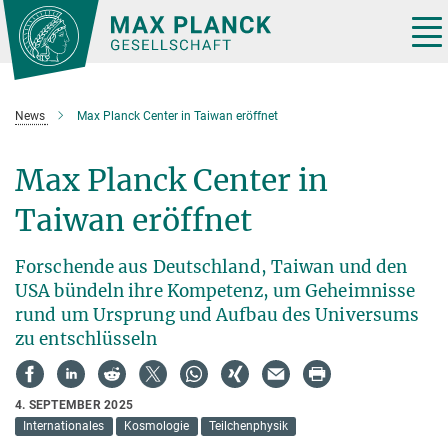
Hauptinhalt
Tog
nav
News
Max Planck Center in Taiwan eröffnet
Max Planck Center in
Taiwan eröffnet
Forschende aus Deutschland, Taiwan und den
USA bündeln ihre Kompetenz, um Geheimnisse
rund um Ursprung und Aufbau des Universums
zu entschlüsseln
4. SEPTEMBER 2025
Internationales
Kosmologie
Teilchenphysik