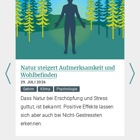
Beteiligte brasilianische Institutionen
University of São Paulo, São Paulo, Brazil
MapBiomas, São Paulo, Brazil
Amazon Environmental Research Institute (IPAM), Brasília, Brazil
Brandwunden im Regenwald
27. JULI 2020
In diesem Sommer gab es in Brasilien so viele Waldbrände wie
kaum jemals zuvor. Welche Konsequenzen die immensen Verluste
Natur steigert Aufmerksamkeit und
an Regenwald für das lokale, aber auch das globale Klima haben,
Wohlbefinden
ergründet Susan Trumbore, Direktorin am Max-Planck-Institut für
29. JULI 2026
Biogeochemie in Jena. Zudem untersucht sie, welche Chancen ein
Gehirn
Klima
Psychologie
e
Wald hat, sich von einem Brand zu erholen. Wenn man ihn denn
Dass Natur bei Erschöpfung und Stress
d
lässt.
guttut, ist bekannt. Positive Effekte lassen
mehr
sich aber auch bei Nicht-Gestressten
erkennen.
Rauch über dem Regenwald