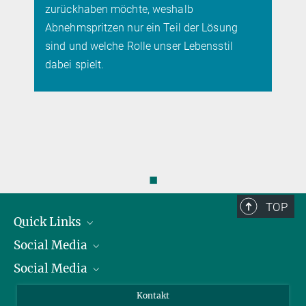
zurückhaben möchte, weshalb
Abnehmspritzen nur ein Teil der Lösung
sind und welche Rolle unser Lebensstil
dabei spielt.
◼
TOP
Quick Links
Social Media
Präsident
Social Media
Zahlen und Fakten
Bluesky
Jahresbericht
Mastodon
Facebook
Kontakt