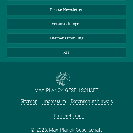
Einkauf
LinkedIn
Instagram
Presse Newsletter
Meldestelle Fehlverhalten
TikTok
YouTube
Netiquette
Veranstaltungen
Themensammlung
RSS
MAX-PLANCK-GESELLSCHAFT
Sitemap
Impressum
Datenschutzhinweis
Barrierefreiheit
2026, Max-Planck-Gesellschaft