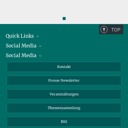
◼
TOP
Quick Links
Social Media
Präsident
Social Media
Zahlen und Fakten
Bluesky
Jahresbericht
Mastodon
Facebook
Kontakt
Einkauf
LinkedIn
Instagram
Presse Newsletter
Meldestelle Fehlverhalten
TikTok
YouTube
Netiquette
Veranstaltungen
Themensammlung
RSS