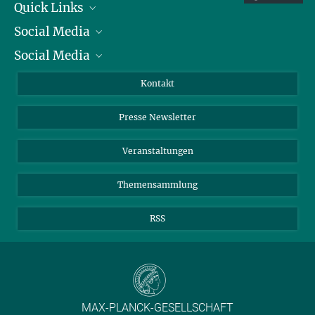
Quick Links
Social Media
Präsident
Social Media
Zahlen und Fakten
Bluesky
Jahresbericht
Mastodon
Facebook
Kontakt
Einkauf
LinkedIn
Instagram
Presse Newsletter
Meldestelle Fehlverhalten
TikTok
YouTube
Netiquette
Veranstaltungen
Themensammlung
RSS
MAX-PLANCK-GESELLSCHAFT