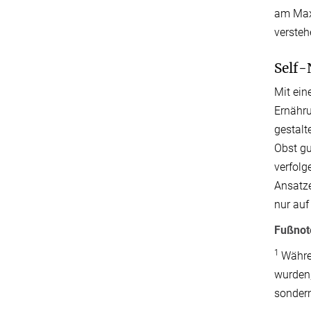
am Max-
versteh
Self-
Mit ein
Ernähru
gestalt
Obst gu
verfolg
Ansatze
nur auf
Fußnot
1
Währe
wurden,
sondern