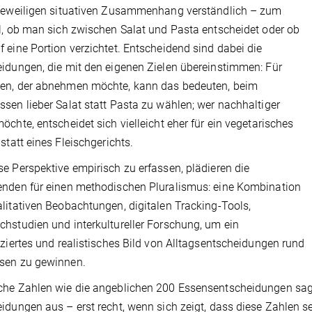
jeweiligen situativen Zusammenhang verständlich – zum
l, ob man sich zwischen Salat und Pasta entscheidet oder ob
 eine Portion verzichtet. Entscheidend sind dabei die
idungen, die mit den eigenen Zielen übereinstimmen: Für
en, der abnehmen möchte, kann das bedeuten, beim
sen lieber Salat statt Pasta zu wählen; wer nachhaltiger
öchte, entscheidet sich vielleicht eher für ein vegetarisches
 statt eines Fleischgerichts.
e Perspektive empirisch zu erfassen, plädieren die
nden für einen methodischen Pluralismus: eine Kombination
litativen Beobachtungen, digitalen Tracking-Tools,
hstudien und interkultureller Forschung, um ein
nziertes und realistisches Bild von Alltagsentscheidungen rund
sen zu gewinnen.
he Zahlen wie die angeblichen 200 Essensentscheidungen sag
idungen aus – erst recht, wenn sich zeigt, dass diese Zahlen sel