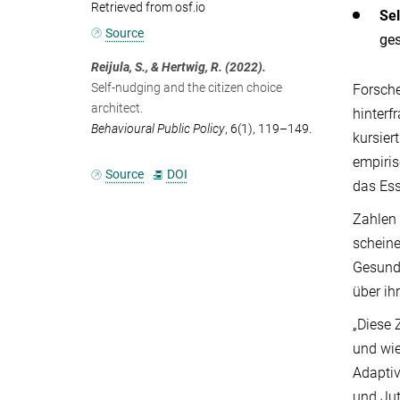
Retrieved from osf.io
Sel
Source
ges
Reijula, S., & Hertwig, R. (2022).
Self-nudging and the citizen choice
Forsche
architect.
hinterf
Behavioural Public Policy
, 6(1), 119–149.
kursier
empiris
Source
DOI
das Ess
Zahlen 
scheine
Gesundh
über ih
„Diese 
und wie
Adaptiv
und Jut