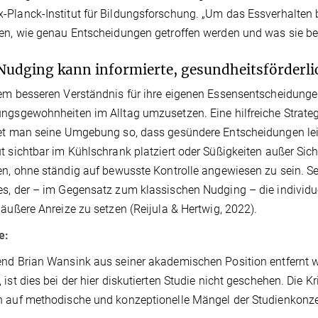
Planck-Institut für Bildungsforschung. „Um das Essverhalten 
en, wie genau Entscheidungen getroffen werden und was sie bee
Nudging kann informierte, gesundheitsförderl
em besseren Verständnis für ihre eigenen Essensentscheidunge
ngsgewohnheiten im Alltag umzusetzen. Eine hilfreiche Strateg
et man seine Umgebung so, dass gesündere Entscheidungen leic
t sichtbar im Kühlschrank platziert oder Süßigkeiten außer Sic
en, ohne ständig auf bewusste Kontrolle angewiesen zu sein. Se
s, der – im Gegensatz zum klassischen Nudging – die individu
 äußere Anreize zu setzen (Reijula & Hertwig, 2022).
e:
nd Brian Wansink aus seiner akademischen Position entfernt w
 ist dies bei der hier diskutierten Studie nicht geschehen. Die Kri
 auf methodische und konzeptionelle Mängel der Studienkonz