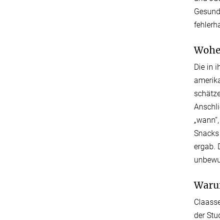
Gesundh
fehlerh
Woher
Die in 
amerik
schätze
Anschli
„wann“,
Snacks 
ergab. 
unbewu
Warum
Claasse
der Stu