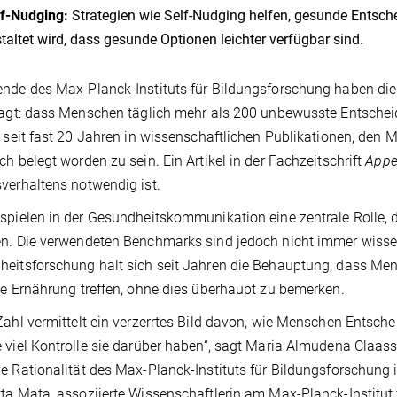
f-Nudging:
Strategien wie Self-Nudging helfen, gesunde Entsc
taltet wird, dass gesunde Optionen leichter verfügbar sind.
nde des Max-Planck-Instituts für Bildungsforschung haben die G
ragt: dass Menschen täglich mehr als 200 unbewusste Entscheid
t seit fast 20 Jahren in wissenschaftlichen Publikationen, d
ch belegt worden zu sein. Ein Artikel in der Fachzeitschrift
Appe
verhaltens notwendig ist.
spielen in der Gesundheitskommunikation eine zentrale Rolle, d
n. Die verwendeten Benchmarks sind jedoch nicht immer wissens
eitsforschung hält sich seit Jahren die Behauptung, dass Me
re Ernährung treffen, ohne dies überhaupt zu bemerken.
Zahl vermittelt ein verzerrtes Bild davon, wie Menschen Entsc
 viel Kontrolle sie darüber haben“, sagt Maria Almudena Claa
e Rationalität des Max-Planck-Instituts für Bildungsforschung
ta Mata, assoziierte Wissenschaftlerin am Max-Planck-Institut 