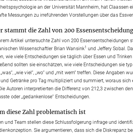
eitspsychologie an der Universität Mannheim, hat Claassen einen
afte Messungen zu irreführenden Vorstellungen über das Essve
 stammt die Zahl von 200 Essensentscheidun
ihrem Artikel untersuchte Zahl von 200 Essensentscheidungen 
1
anischen Wissenschaftler Brian Wansink
und Jeffery Sobal. D
n, wie viele Entscheidungen sie täglich über Essen und Trinken 
eßend sollten sie einschätzen, wie viele Entscheidungen sie typ
 „was“, „wie viel“, „wo“ und „mit wem“ treffen. Diese Angaben w
und Getränke pro Tag multipliziert und summiert, woraus sich 
Die Autoren interpretierten die Differenz von 212,3 zwischen d
sste oder „gedankenlose“ Entscheidungen.
 diese Zahl problematisch ist
n und Team stellen diese Schlussfolgerung infrage und identi
dienkonzeption. Sie argumentieren, dass sich die Diskrepanz b