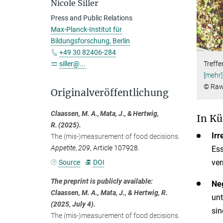
Nicole Siller
Press and Public Relations
Max-Planck-Institut für
Bildungsforschung, Berlin
+49 30 82406-284
siller@...
Treff
[mehr]
© Raw
Originalveröffentlichung
Claassen, M. A., Mata, J., & Hertwig,
In Kü
R. (2025).
Irr
The (mis-)measurement of food decisions.
Appetite
,
209
, Article 107928.
Ess
ver
Source
DOI
The preprint is publicly available:
Neg
Claassen, M. A., Mata, J., & Hertwig, R.
unt
(2025, July 4).
sin
The (mis-)measurement of food decisions.