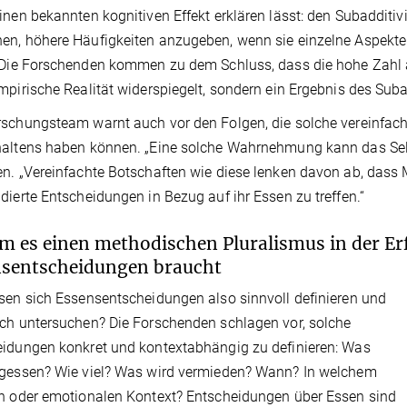
inen bekannten kognitiven Effekt erklären lässt: den Subadditiv
n, höhere Häufigkeiten anzugeben, wenn sie einzelne Aspekte 
. Die Forschenden kommen zu dem Schluss, dass die hohe Zahl
mpirische Realität widerspiegelt, sondern ein Ergebnis des Subad
schungsteam warnt auch vor den Folgen, die solche vereinfac
altens haben können. „Eine solche Wahrnehmung kann das Selb
n. „Vereinfachte Botschaften wie diese lenken davon ab, dass
dierte Entscheidungen in Bezug auf ihr Essen zu treffen.“
 es einen methodischen Pluralismus in der E
nsentscheidungen braucht
sen sich Essensentscheidungen also sinnvoll definieren und
ch untersuchen? Die Forschenden schlagen vor, solche
idungen konkret und kontextabhängig zu definieren: Was
egessen? Wie viel? Was wird vermieden? Wann? In welchem
n oder emotionalen Kontext? Entscheidungen über Essen sind