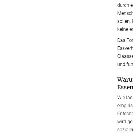
durch e
Mensche
sollen
keine e
Das For
Essverh
Claasse
und fun
Warum
Esse
Wie las
empiris
Entsche
wird g
soziale