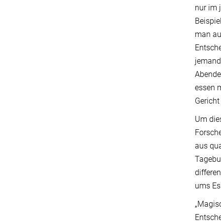
nur im 
Beispie
man auf
Entsche
jemand
Abendes
essen m
Gericht
Um dies
Forsche
aus qua
Tagebuc
differe
ums Es
„Magisc
Entsche