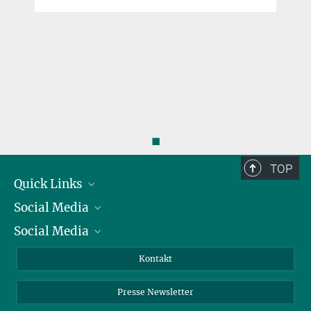
◼
TOP
Quick Links
Social Media
Präsident
Social Media
Zahlen und Fakten
Bluesky
Jahresbericht
Mastodon
Facebook
Kontakt
Einkauf
LinkedIn
Instagram
Presse Newsletter
Meldestelle Fehlverhalten
TikTok
YouTube