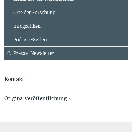
Orte der Forschung
Infografiken
Podcast-Serien
Presse-Newsletter
Kontakt
Dr. Dieter Lukas
Originalveröffentlichung
Abteilung für Verhalten, Ökologie und Kultur des Menschen
Max-Planck-Institut für evolutionäre Anthropologie, Leipzig
Elise Huchard, Peter M. Kappeler, Nikolaos Smit, Claudia Fichtel,
dieter_lukas@...
Dieter Lukas
The evolution of male-female dominance relations in primate
Sandra Jacob
societies