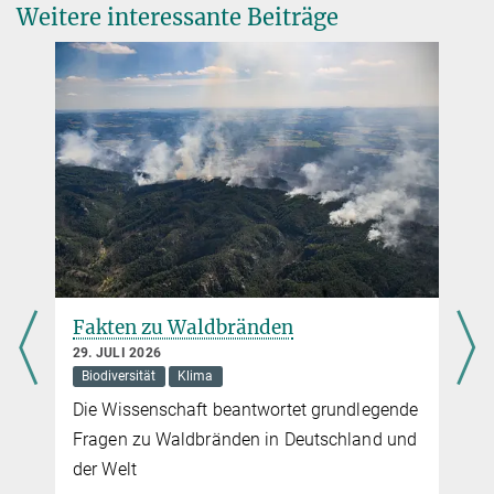
Weitere interessante Beiträge
Presse- und Öffentlichkeitsarbeit
PNAS, 7 July 2025, DOI: 10.1073/pnas.2500405122
Max-Planck-Institut für evolutionäre Anthropologie, Leipzig
+49 341 3550-122
jacob@...
Fakten zu Waldbränden
29. JULI 2026
Biodiversität
Klima
Die Wissenschaft beantwortet grundlegende
Fragen zu Waldbränden in Deutschland und
der Welt