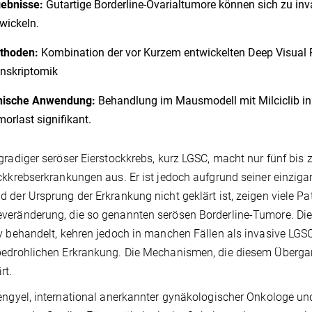
gebnisse:
Gutartige Borderline-Ovarialtumore können sich zu in
wickeln.
thoden:
Kombination der vor Kurzem entwickelten Deep Visual 
nskriptomik
inische Anwendung:
Behandlung im Mausmodell mit Milciclib in
orlast signifikant.
gradiger seröser Eierstockkrebs, kurz LGSC, macht nur fünf bis z
ckkrebserkrankungen aus. Er ist jedoch aufgrund seiner einzig
 der Ursprung der Erkrankung nicht geklärt ist, zeigen viele Pa
eränderung, die so genannten serösen Borderline-Tumore. Dies
v behandelt, kehren jedoch in manchen Fällen als invasive LGS
edrohlichen Erkrankung. Die Mechanismen, die diesem Übergan
rt.
engyel, international anerkannter gynäkologischer Onkologe und