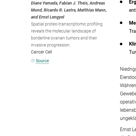
Er
Diane Yamada, Fabian J. Theis, Andreas
ent
Mund, Ricardo R. Lastra, Matthias Mann,
and Ernst Lengyel
Me
Spatial proteo-transcriptomic profiling
Tra
reveals the molecular landscape of
borderline ovarian tumors and their
Kl
invasive progression.
Tum
Cancer Cell
Source
Niedrig
Eiersto
Während
Gewebev
operati
lebensb
ungeklä
Ernst L