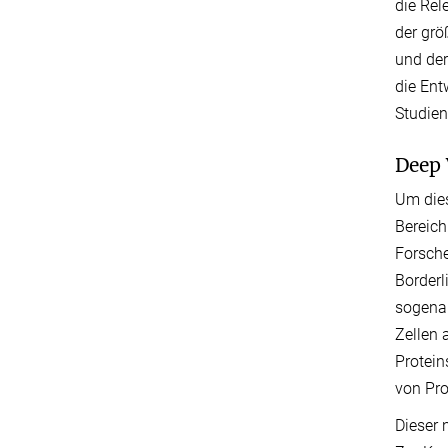
die Rel
der grö
und der
die Ent
Studien
Deep 
Um dies
Bereic
Forsche
Borderl
sogenan
Zellen
Protein
von Pro
Dieser 