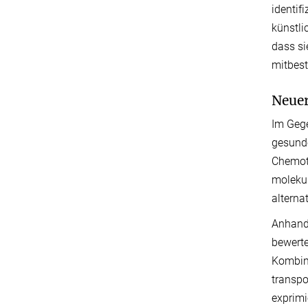
identif
künstli
dass si
mitbes
Neuer
Im Gege
gesunde
Chemoth
molekul
alterna
Anhand 
bewerte
Kombina
transpo
exprimi