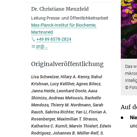
Dr. Christiane Menzfeld
Leitung Presse- und Öffentlichkeitsarbeit
Max-Planck-Institut für Biochemie,
Martinsried
+49 89 8578-2824
pr@...
Originalveröffentlichung
Das we
mikros
Lisa Schweizer, Hilary A. Kenny, Rahul
Intell
Krishnan, Lucy Kelliher, Agnes Bilecz,
© Foto
Janna Heide, Leonhard Donle, Aasa
Shimizu, Andreas Metousis, Rachelle
Mendoza, Thierry M. Nordmann, Sarah
Auf d
Rauch, Sabrina Richter, Yan Li, Florian A.
Nie
Rosenberger, Maximilian T. Strauss,
und
Katherine C. Kurnit, Marvin Thielert, Edwin
Rodriguez, Johannes B. Müller-Reif, S.