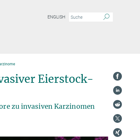
ENGLISH
Karzinome
vasiver Eierstock-
umore zu invasiven Karzinomen