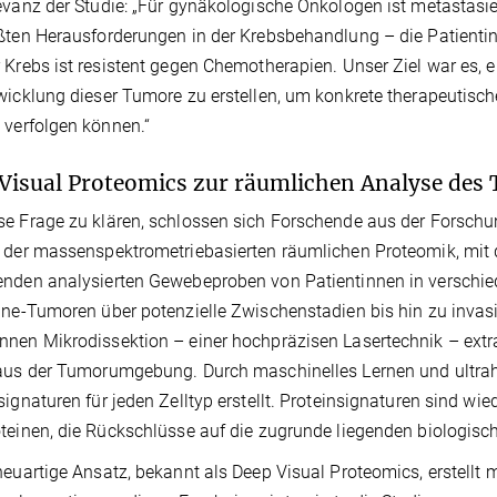
evanz der Studie: „Für gynäkologische Onkologen ist metastasier
ßten Herausforderungen in der Krebsbehandlung – die Patienti
 Krebs ist resistent gegen Chemotherapien. Unser Ziel war es, e
wicklung dieser Tumore zu erstellen, um konkrete therapeutische
 verfolgen können.“
Visual Proteomics zur räumlichen Analyse des
e Frage zu klären, schlossen sich Forschende aus der Forsch
h der massenspektrometriebasierten räumlichen Proteomik, mi
nden analysierten Gewebeproben von Patientinnen in verschied
ine-Tumoren über potenzielle Zwischenstadien bis hin zu invas
nen Mikrodissektion – einer hochpräzisen Lasertechnik – extr
 aus der Tumorumgebung. Durch maschinelles Lernen und ultra
signaturen für jeden Zelltyp erstellt. Proteinsignaturen sind 
teinen, die Rückschlüsse auf die zugrunde liegenden biologisc
neuartige Ansatz, bekannt als Deep Visual Proteomics, erstellt