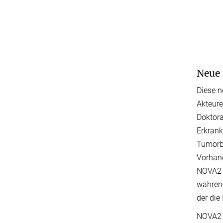
Neue 
Diese n
Akteure
Doktora
Erkrank
Tumorbö
Vorhand
NOVA2 w
während
der die
NOVA2 i