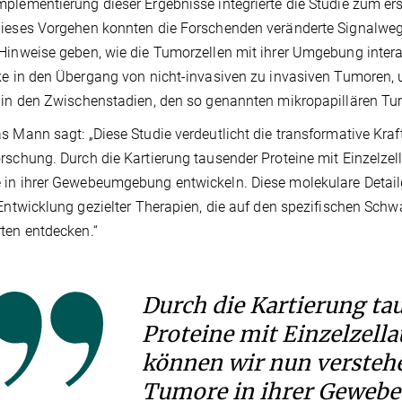
plementierung dieser Ergebnisse integrierte die Studie zum er
ieses Vorgehen konnten die Forschenden veränderte Signalwe
Hinweise geben, wie die Tumorzellen mit ihrer Umgebung inter
ke in den Übergang von nicht-invasiven zu invasiven Tumoren, u
 in den Zwischenstadien, den so genannten mikropapillären Tu
s Mann sagt: „Diese Studie verdeutlicht die transformative Kra
rschung. Durch die Kartierung tausender Proteine mit Einzelzel
in ihrer Gewebeumgebung entwickeln. Diese molekulare Detailg
 Entwicklung gezielter Therapien, die auf den spezifischen Schwa
ten entdecken.“
Durch die Kartierung ta
Proteine mit Einzelzell
können wir nun verstehe
Tumore in ihrer Gewe