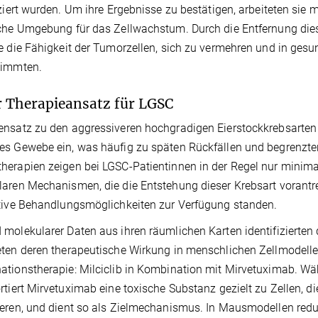
iziert wurden. Um ihre Ergebnisse zu bestätigen, arbeiteten sie
che Umgebung für das Zellwachstum. Durch die Entfernung diese
e die Fähigkeit der Tumorzellen, sich zu vermehren und in ges
timmten.
 Therapieansatz für LGSC
nsatz zu den aggressiveren hochgradigen Eierstockkrebsarten 
s Gewebe ein, was häufig zu späten Rückfällen und begrenzte
erapien zeigen bei LGSC-Patientinnen in der Regel nur minima
aren Mechanismen, die die Entstehung dieser Krebsart vorantr
tive Behandlungsmöglichkeiten zur Verfügung standen.
molekularer Daten aus ihren räumlichen Karten identifizierten d
ten deren therapeutische Wirkung in menschlichen Zellmodellen.
tionstherapie: Milciclib in Kombination mit Mirvetuximab. Wä
rtiert Mirvetuximab eine toxische Substanz gezielt zu Zellen, d
eren, und dient so als Zielmechanismus. In Mausmodellen redu