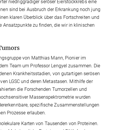
ter niedriggradiger seröser Eierstockkrebs eine
nnen sind bei Ausbruch der Erkrankung noch jung
inen klaren Überblick über das Fortschreiten und
 Ansatzpunkte zu finden, die wir in klinischen
 Tumors
ungsgruppe von Matthias Mann, Pionier im
t dem Team um Professor Lengyel zusammen. Die
enen Krankheitsstadien, von gutartigen serösen
iven LGSC und deren Metastasen. Mithilfe der
ahierten die Forschenden Tumorzellen und
hochsensitiver Massenspektrometrie wurden
wiedererkennbare, spezifische Zusammenstellungen
hen Prozesse erlauben.
 molekulare Karten von Tausenden von Proteinen.