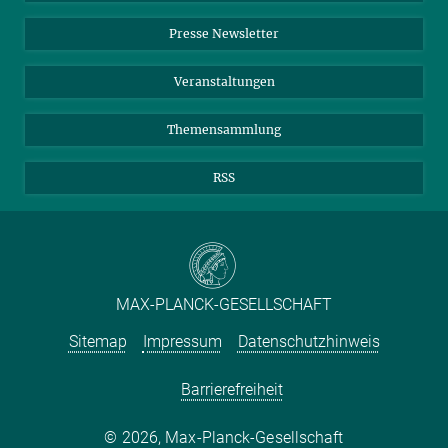
Einkauf
LinkedIn
Instagram
Presse Newsletter
Meldestelle Fehlverhalten
TikTok
YouTube
Netiquette
Veranstaltungen
Themensammlung
RSS
MAX-PLANCK-GESELLSCHAFT
Sitemap
Impressum
Datenschutzhinweis
Barrierefreiheit
2026, Max-Planck-Gesellschaft