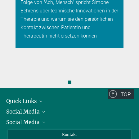
sich eines Tages rückgängig machen lassen
r
◼
TOP
Quick Links
Social Media
Präsident
Social Media
Zahlen und Fakten
Bluesky
Jahresbericht
Mastodon
Facebook
Kontakt