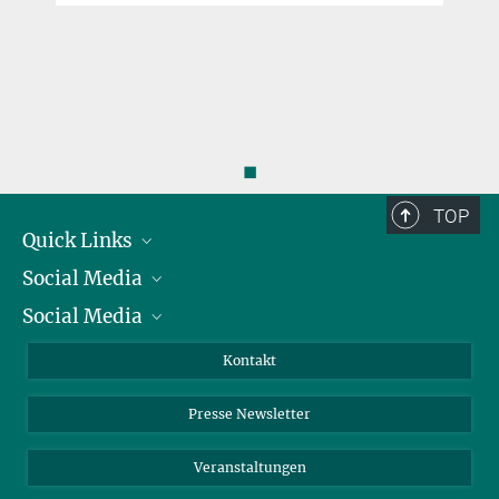
◼
TOP
Quick Links
Social Media
Präsident
Social Media
Zahlen und Fakten
Bluesky
Jahresbericht
Mastodon
Facebook
Kontakt
Einkauf
LinkedIn
Instagram
Presse Newsletter
Meldestelle Fehlverhalten
TikTok
YouTube
Netiquette
Veranstaltungen