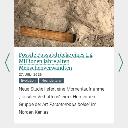
Presse- und Öffentlichkeitsarbeit
Max-Planck-Institut für Geoanthropologie, Jena
presse@...
Fossile Fussabdrücke eines 1,4
Millionen Jahre alten
Menschenverwandten
27. JULI 2026
Evolution
Neandertaler
Neue Studie liefert eine Momentaufnahme
„fossilen Verhaltens“ einer Homininen-
Gruppe der Art
Paranthropus boisei
im
Norden Kenias