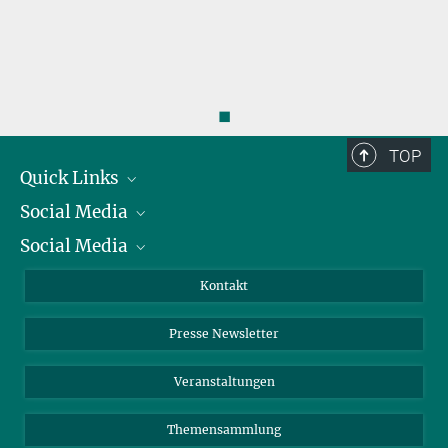
◼
TOP
Quick Links
Social Media
Präsident
Social Media
Zahlen und Fakten
Bluesky
Jahresbericht
Mastodon
Facebook
Kontakt
Einkauf
LinkedIn
Instagram
Presse Newsletter
Meldestelle Fehlverhalten
TikTok
YouTube
Netiquette
Veranstaltungen
Themensammlung