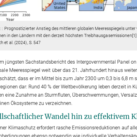
1
: : Prognostizierter Anstieg des mittleren globalen Meeresspiegels unt
en in den Ländern mit den derzeit höchsten Treibhausgasemissionen[1]
h et al. (2024), S. 547
m jüngsten Sachstandsbericht des Intergovernmental Panel on C
bale Meeresspiegel weit über das 21. Jahrhundert hinaus weite
schätzt, dass er im Mittel bis zum Jahr 2300 um 0,3 bis 6,8 m st
egionen dar: Rund 40 % der Weltbevölkerung leben derzeit in Kü
en eine Zunahme an Sturmfluten, Überschwemmungen, Versal
rinen Ökosysteme zu verzeichnen.
llschaftlicher Wandel hin zu effektivem 
er Klimaschutz erfordert rasche Emissionsreduktionen auf allen
edingungen ebenso notwendig wie individuelle Verhaltensänd