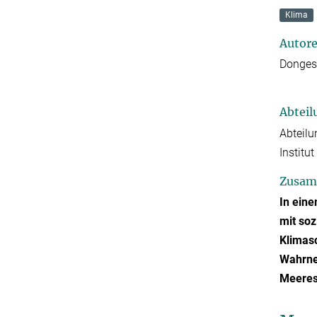
Klima
Autor
Donges
Abteil
Abteilu
Institu
Zusam
In ein
mit soz
Klimasc
Wahrneh
Meeress