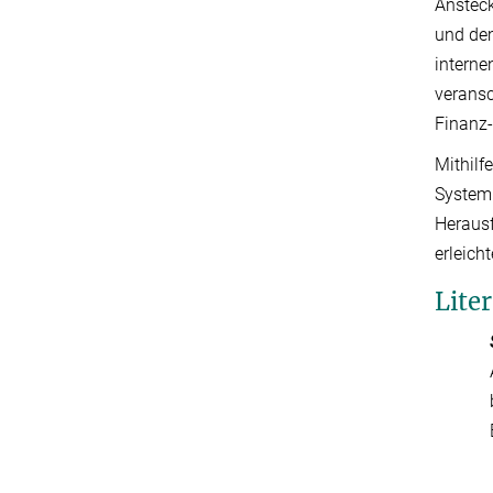
Ansteck
und de
interne
veransc
Finanz-
Mithilf
System 
Herausf
erleicht
Lite