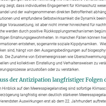
ng zeigt, dass individuelles Engagement für Klimaschutz wese
ndel und der wahrgenommenen direkten Betroffenheit abhängt,
itutionen und empfundene Selbstwirksamkeit die Dynamik beein
ige Voraussetzung, ist aber nicht immer hinreichend für nachh
he werden durch positive Rückkopplungsmechanismen begünstig
tigen Ernährungsgewohnheiten. In manchen Fällen können hier
rmationen entstehen, sogenannte soziale Kippdynamiken. Wie 
en sind, hängt von den Ausgangsbedingungen auf biogeophysikal
ab. Die Zunahme von Extremereignissen wie Überschwemmungen
uellen und kollektiven Einstellung und Verhaltensweisen zu ve
erungsprozesse anzustoßen oder zu verstärken.
luss der Antizipation langfristiger Folgen
 Hinblick auf den Meeresspiegelanstieg sind sofortige Klimas
erzögerung langfristig einen deutlich stärkeren Meeresspiegel
vierendsten Auswirkungen erst ab dem 22. Jahrhundert auftrete