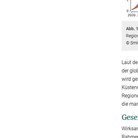
Abb. 
Region
© Smit
Laut de
der glo
wird ge
Küstenr
Region
die ma
Gese
Wirksam
Rahmenb