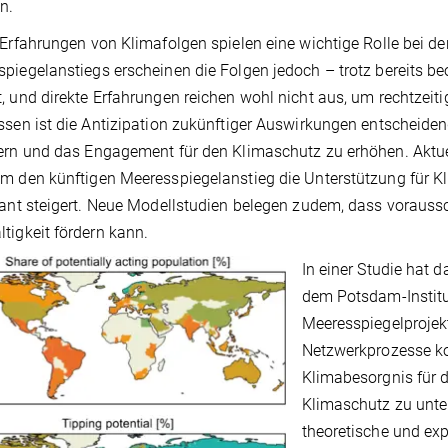
en.
 Erfahrungen von Klimafolgen spielen eine wichtige Rolle bei de
piegelanstiegs erscheinen die Folgen jedoch – trotz bereits be
, und direkte Erfahrungen reichen wohl nicht aus, um rechtzeit
ssen ist die Antizipation zukünftiger Auswirkungen entscheid
ern und das Engagement für den Klimaschutz zu erhöhen. Aktuel
m den künftigen Meeresspiegelanstieg die Unterstützung für Kl
kant steigert. Neue Modellstudien belegen zudem, dass voraus
tigkeit fördern kann.
In einer Studie hat
dem Potsdam-Institu
Meeresspiegelprojek
Netzwerkprozesse kom
Klimabesorgnis für d
Klimaschutz zu unter
theoretische und exp