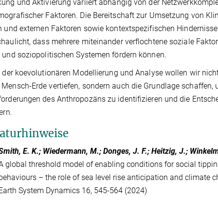
ung und Aktivierung variiert abhängig von der Netzwerkkomplex
mografischer Faktoren. Die Bereitschaft zur Umsetzung von 
n und externen Faktoren sowie kontextspezifischen Hinderniss
haulicht, dass mehrere miteinander verflochtene soziale Faktor
 und soziopolitischen Systemen fördern können.
e der koevolutionären Modellierung und Analyse wollen wir ni
Mensch-Erde vertiefen, sondern auch die Grundlage schaffen
orderungen des Anthropozäns zu identifizieren und die Entsche
ern.
raturhinweise
Smith, E. K.; Wiedermann, M.; Donges, J. F.; Heitzig, J.; Winkel
A global threshold model of enabling conditions for social tippi
behaviours – the role of sea level rise anticipation and climate
Earth System Dynamics 16, 545-564 (2024)