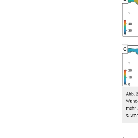
Abb. 
Wande
mehr
© Smit