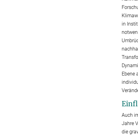
Forschu
Klimawa
in Inst
notwend
Umbrüc
nachhal
Transfo
Dynamik
Ebene 
individ
Veränd
Einf
Auch im
Jahre V
die gra