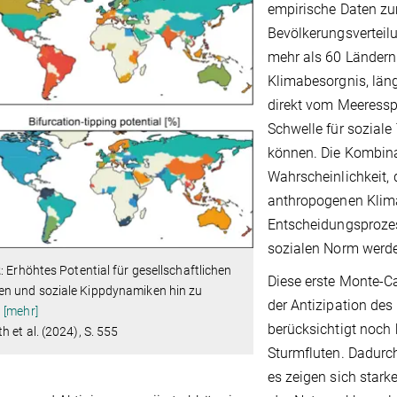
empirische Daten zu
Bevölkerungsverteil
mehr als 60 Ländern
Klimabesorgnis, läng
direkt vom Meeressp
Schwelle für sozial
können. Die Kombina
Wahrscheinlichkeit, 
anthropogenen Klima
Entscheidungsproze
sozialen Norm werd
2
: Erhöhtes Potential für gesellschaftlichen
Diese erste Monte-C
n und soziale Kippdynamiken hin zu
der Antizipation des
…
[mehr]
berücksichtigt noch
h et al. (2024), S. 555
Sturmfluten. Dadurch
es zeigen sich stark