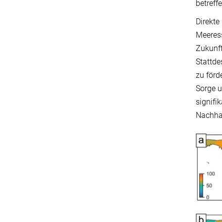
betreff
Direkte
Meeress
Zukunft
Stattde
zu förd
Sorge u
signifi
Nachhal