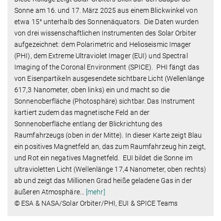
Sonne am 16. und 17. März 2025 aus einem Blickwinkel von
etwa 15° unterhalb des Sonnenäquators. Die Daten wurden
von drei wissenschaftlichen Instrumenten des Solar Orbiter
aufgezeichnet: dem Polarimetric and Helioseismic Imager
(PHI), dem Extreme Ultraviolet Imager (EUI) und Spectral
Imaging of the Coronal Environment (SPICE). PHI fängt das
von Eisenpartikeln ausgesendete sichtbare Licht (Wellenlänge
617,3 Nanometer, oben links) ein und macht so die
Sonnenoberfläche (Photosphäre) sichtbar. Das Instrument
kartiert zudem das magnetische Feld an der
Sonnenoberfläche entlang der Blickrichtung des
Raumfahrzeugs (oben in der Mitte). In dieser Karte zeigt Blau
ein positives Magnetfeld an, das zum Raumfahrzeug hin zeigt,
und Rot ein negatives Magnetfeld. EUI bildet die Sonne im
ultravioletten Licht (Wellenlänge 17,4 Nanometer, oben rechts)
ab und zeigt das Millionen Grad heiße geladene Gas in der
äußeren Atmosphäre
…
[mehr]
© ESA & NASA/Solar Orbiter/PHI, EUI & SPICE Teams