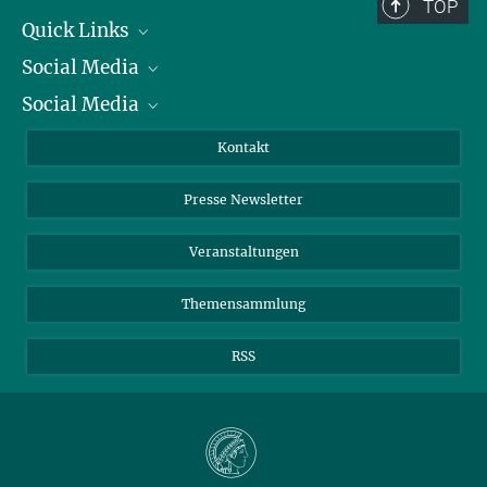
TOP
Quick Links
Social Media
Präsident
Social Media
Zahlen und Fakten
Bluesky
Jahresbericht
Mastodon
Facebook
Kontakt
Einkauf
LinkedIn
Instagram
Presse Newsletter
Meldestelle Fehlverhalten
TikTok
YouTube
Netiquette
Veranstaltungen
Themensammlung
RSS