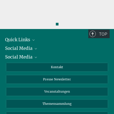
◼
TOP
Quick Links
Social Media
Präsident
Social Media
Zahlen und Fakten
Bluesky
Jahresbericht
Mastodon
Facebook
Kontakt
Einkauf
LinkedIn
Instagram
Presse Newsletter
Meldestelle Fehlverhalten
TikTok
YouTube
Netiquette
Veranstaltungen
Themensammlung