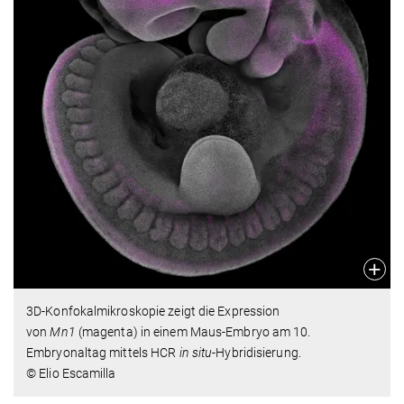
3D-Konfokalmikroskopie zeigt die Expression
von
Mn1
(magenta) in einem Maus-Embryo am 10.
Embryonaltag mittels HCR
in situ
-Hybridisierung.
© Elio Escamilla