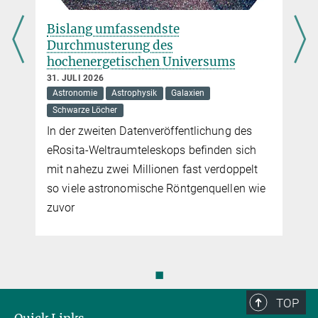
Ein neuer Planet im Beta-Pictoris-
System
17. JULI 2026
Astronomie
Astrophysik
Nach mehr als zehn Jahren Versteckspiel
entdecken Forschende einen der leichtesten
Planeten, der jemals direkt abgebildet
werden konnte
◼
TOP