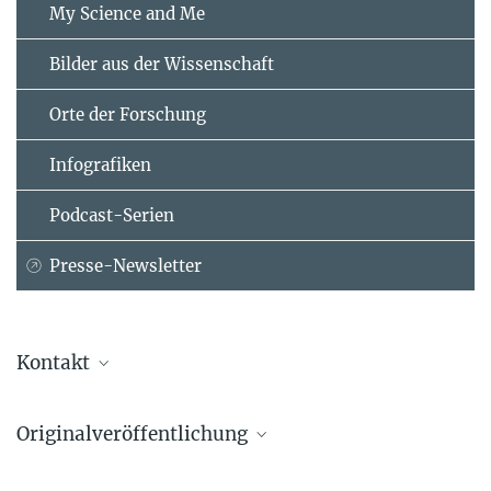
My Science and Me
Bilder aus der Wissenschaft
Orte der Forschung
Infografiken
Podcast-Serien
Presse-Newsletter
Kontakt
Dr. Markus Nielbock
Originalveröffentlichung
Referent für Presse- und Öffentlichkeitsarbeit
Max-Planck-Institut für Astronomie, Heidelberg
Thomas M. Evans-Soma et al.
+49 6221 528-134