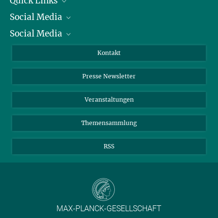
Quick Links
Social Media
Präsident
Social Media
Zahlen und Fakten
Bluesky
Jahresbericht
Mastodon
Facebook
Kontakt
Einkauf
LinkedIn
Instagram
Presse Newsletter
Meldestelle Fehlverhalten
TikTok
YouTube
Netiquette
Veranstaltungen
Themensammlung
RSS
MAX-PLANCK-GESELLSCHAFT