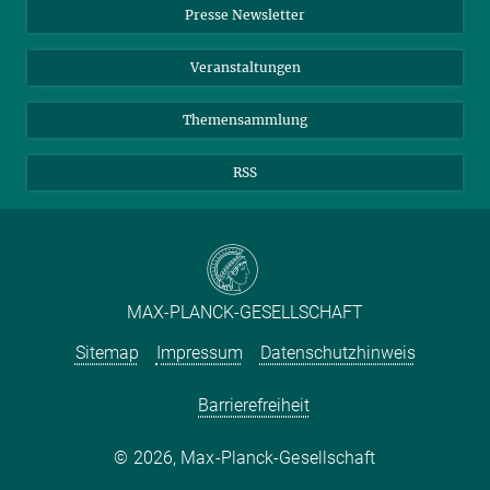
Presse Newsletter
Meldestelle Fehlverhalten
TikTok
YouTube
Netiquette
Veranstaltungen
Themensammlung
RSS
MAX-PLANCK-GESELLSCHAFT
Sitemap
Impressum
Datenschutzhinweis
Barrierefreiheit
2026, Max-Planck-Gesellschaft