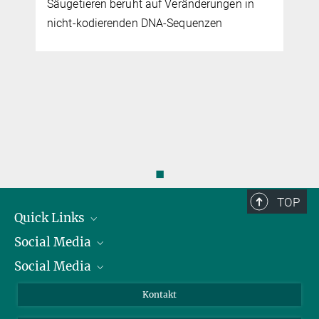
n
Säugetieren beruht auf Veränderungen in
nicht-kodierenden DNA-Sequenzen
◼
TOP
Quick Links
Social Media
Präsident
Social Media
Zahlen und Fakten
Bluesky
Jahresbericht
Mastodon
Facebook
Kontakt
Einkauf
LinkedIn
Instagram