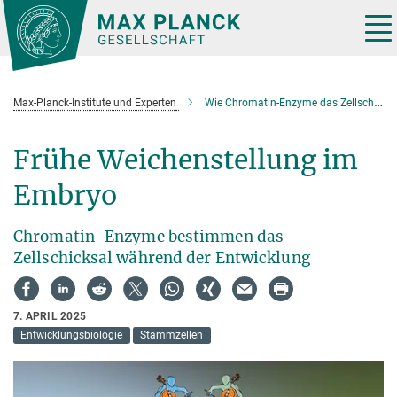
Hauptinhalt
Tog
nav
Max-Planck-Institute und Experten
Wie Chromatin-Enzyme das Zellschicksal während der Entwicklung bestimmen
Frühe Weichenstellung im
Embryo
Chromatin-Enzyme bestimmen das
Zellschicksal während der Entwicklung
7. APRIL 2025
Entwicklungsbiologie
Stammzellen