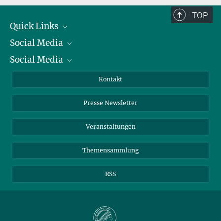
TOP
Quick Links
Social Media
Präsident
Social Media
Zahlen und Fakten
Bluesky
Jahresbericht
Mastodon
Facebook
Kontakt
Einkauf
LinkedIn
Instagram
Presse Newsletter
Meldestelle Fehlverhalten
TikTok
YouTube
Netiquette
Veranstaltungen
Themensammlung
RSS