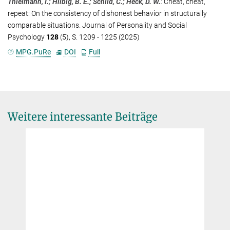
Thielmann, I.; Hilbig, B. E.; Schild, C.; Heck, D. W.
:
Cheat, cheat,
repeat: On the consistency of dishonest behavior in structurally
comparable situations. Journal of Personality and Social
Psychology
128
(5), S. 1209 - 1225 (2025)
MPG.PuRe
DOI
Full
Weitere interessante Beiträge