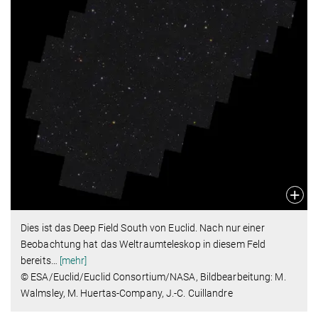
Dies ist das Deep Field South von Euclid. Nach nur einer
Beobachtung hat das Weltraumteleskop in diesem Feld
bereits
…
[mehr]
© ESA/Euclid/Euclid Consortium/NASA, Bildbearbeitung: M.
Walmsley, M. Huertas-Company, J.-C. Cuillandre