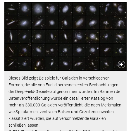
Dieses Bild zeigt Beispiele für Galaxien in verschiedenen
Formen, die alle von Euclid bei seinen ersten Beobachtungen
der Deep-Field-Gebiete aufgenommen wurden. Im Rahmen der
Datenveröffentlichung wurde ein detaillierter Katalog von
mehr als 380.000 Galaxien veröffentlicht, die nach Merkmalen
wie Spiralarmen, zentralen Balken und Gezeitenschweifen
klassifiziert wurden, die auf verschmelzende Galaxien
schließen lassen.