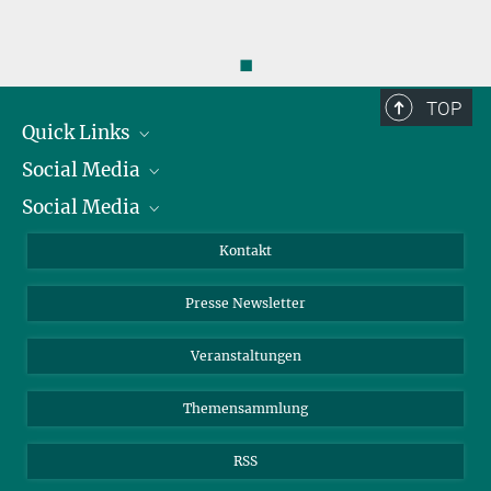
Deutschland
◼
TOP
Quick Links
Social Media
Präsident
Social Media
Zahlen und Fakten
Bluesky
Jahresbericht
Mastodon
Facebook
Kontakt
Einkauf
LinkedIn
Instagram
Presse Newsletter
Meldestelle Fehlverhalten
TikTok
YouTube
Netiquette
Veranstaltungen
Themensammlung
RSS