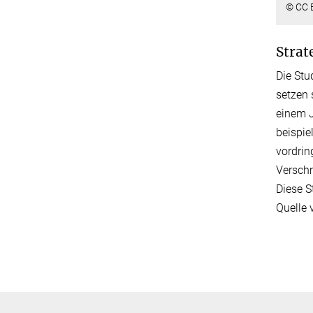
© CC B
Strat
Die Stu
setzen 
einem J
beispie
vordrin
Verschm
Diese S
Quelle 