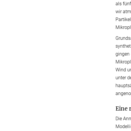
als fün
wir atm
Partike
Mikropl
Grundsä
synthet
gingen 
Mikropl
Wind un
unter d
hauptsä
angen
Eine 
Die Ann
Modelli