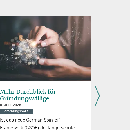
Mehr Durchblick für
Rice Uni
Gründungswillige
Planck-
Partners
8. JULI 2026
Quanten
Forschungspolitik
7. JULI 2026
Ist das neue German Spin-off
Quantenphys
Framework (GSOF) der langersehnte