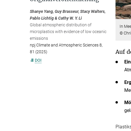
Shanye Yang, Guy Brasseur, Stacy Walters,
Pablo Lichtig & Cathy W. Y. Li
Global atmospheric distribution of
In Mee
microplastics with evidence of low oceanic
© Chr
emissions
npj Climate and Atmospheric Sciences 8,
Auf d
81 (2025)
DOI
Ein
Atm
Erg
Mee
Mö
gel
Plastik