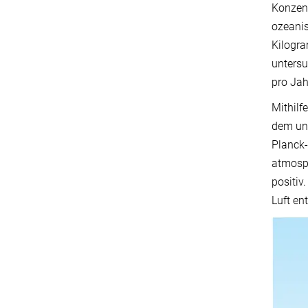
Konzent
ozeanis
Kilogra
untersu
pro Jah
Mithilf
dem unt
Planck-
atmosph
positiv
Luft en