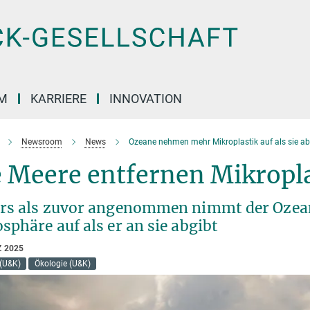
M
KARRIERE
INNOVATION
Newsroom
News
Ozeane nehmen mehr Mikroplastik auf als sie a
 Meere entfernen Mikropla
rs als zuvor angenommen nimmt der Ozean
phäre auf als er an sie abgibt
Z 2025
(U&K)
Ökologie (U&K)