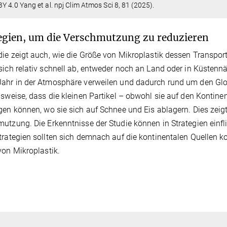
Y 4.0 Yang et al. npj Clim Atmos Sci 8, 81 (2025).
egien, um die Verschmutzung zu reduzieren
die zeigt auch, wie die Größe von Mikroplastik dessen Transpor
sich relativ schnell ab, entweder noch an Land oder in Küstennä
ahr in der Atmosphäre verweilen und dadurch rund um den Glob
lsweise, dass die kleinen Partikel – obwohl sie auf den Kontinent
gen können, wo sie sich auf Schnee und Eis ablagern. Dies zeig
utzung. Die Erkenntnisse der Studie können in Strategien einf
trategien sollten sich demnach auf die kontinentalen Quellen ko
von Mikroplastik.