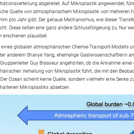
rationsverteilung abgeleitet. Auf Mikroplastik angewendet, füh
che Quelle von atmosphärischem Mikroplastik von mehreren hu
mm pro Jahr gibt. Der genaue Mechanismus, wie dieser Transfe
cht. Diese ließen eine ganz andere Schlussfolgerung zu: Nur 
r erschienen plausibel.
e eines globalen atmosphärischen Chemie-Transport-Modells un
er anderem Shanye Yang, ehemalige Gastwissenschaftlerin am 
Gruppenleiter Guy Brasseur angehörten, ob die Annahme einer 
ärischen Verteilung von Mikroplastik führt, die mit den Beob
. Der Ozean scheint keine Quelle, sondern vielmehr eine Senke z
thaltenen Mikroplastiks absetzen.