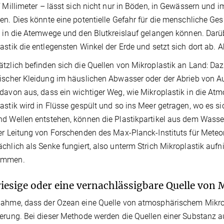
f Millimeter – lässt sich nicht nur in Böden, in Gewässern und 
en. Dies könnte eine potentielle Gefahr für die menschliche Ges
l in die Atemwege und den Blutkreislauf gelangen können. Darü
astik die entlegensten Winkel der Erde und setzt sich dort ab.
tzlich befinden sich die Quellen von Mikroplastik an Land: Da
ischer Kleidung im häuslichen Abwasser oder der Abrieb von Au
davon aus, dass ein wichtiger Weg, wie Mikroplastik in die Atm
astik wird in Flüsse gespült und so ins Meer getragen, wo es si
d Wellen entstehen, können die Plastikpartikel aus dem Wasser
er Leitung von Forschenden des Max-Planck-Instituts für Meteo
chlich als Senke fungiert, also unterm Strich Mikroplastik aufn
ommen.
riesige oder eine vernachlässigbare Quelle von 
ahme, dass der Ozean eine Quelle von atmosphärischem Mikropla
erung. Bei dieser Methode werden die Quellen einer Substanz