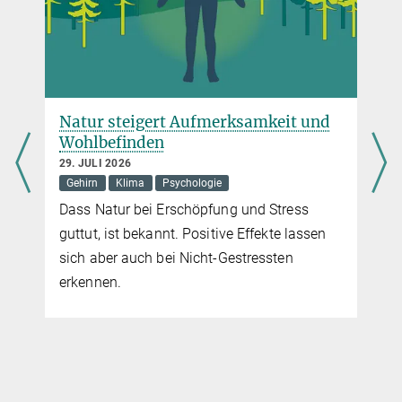
Pressesprecherin
Max-Planck-Institut für Kognitions- und Neurowissenschaften,
Leipzig
+49 341 9940-148
hennebach@...
Natur steigert Aufmerksamkeit und
Wohlbefinden
29. JULI 2026
Gehirn
Klima
Psychologie
Dass Natur bei Erschöpfung und Stress
guttut, ist bekannt. Positive Effekte lassen
sich aber auch bei Nicht-Gestressten
erkennen.