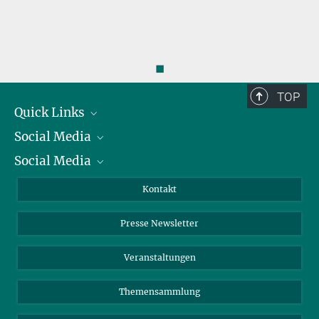
◼
TOP
Quick Links
Social Media
Präsident
Social Media
Zahlen und Fakten
Bluesky
Jahresbericht
Mastodon
Facebook
Kontakt
Einkauf
LinkedIn
Instagram
Presse Newsletter
Meldestelle Fehlverhalten
TikTok
YouTube
Netiquette
Veranstaltungen
Themensammlung