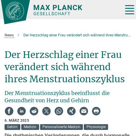
Hauptinhalt
Tog
nav
News
Der Herzschlag einer Frau verändert sich während ihres Menstruationszyklus
Der Herzschlag einer Frau
verändert sich während
ihres Menstruationszyklus
Der Menstruationszyklus beeinflusst die
Gesundheit von Herz und Gehirn
6. MÄRZ 2025
Gehirn
Medizin
Personalisierte Medizin
Physiologie
Die rhythmischen Veränderungen, die durch hormonelle