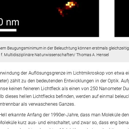
nem Beugungsminimum in der Beleuchtung können erstmals gleichzeitig e
f. Multidisziplinäre Naturwissenschaften/ Thomas A. Hensel
rwindung der Auflösungsgrenze im Lichtmikroskop von etwa ein
er) zählt zu den bedeutenden Entwicklungen in der Optik. Aufg
inse keinen feineren Lichtfleck als einen von 250 Nanometer Du
lb dieses hellen Lichtflecks befinden, werden auf einmal bele
untrennbar als verwaschenes Ganzes.
Hell erkannte Anfang der 1990er-Jahre, dass man Moleküle d
Moleküle kurz aus- und einschaltet, und zwar so, dass eng be