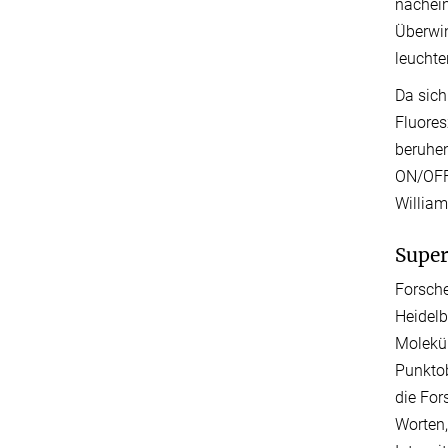
nachein
Überwin
leuchte
Da sich
Fluores
beruhe
ON/OFF-
William
Supe
Forsche
Heidelb
Molekül
Punktob
die For
Worten,