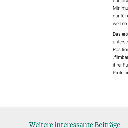
Für ihr
Minimum
nur für
weil so
Das erö
untersc
Positi
„filmba
ihrer F
Protein
Weitere interessante Beiträge