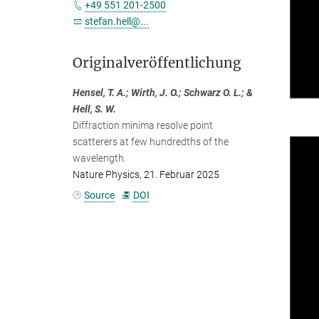
+49 551 201-2500
stefan.hell@...
Originalveröffentlichung
Hensel, T. A.; Wirth, J. O.; Schwarz O. L.; &
Hell, S. W.
Diffraction minima resolve point
scatterers at few hundredths of the
wavelength.
Nature Physics, 21. Februar 2025
Source
DOI