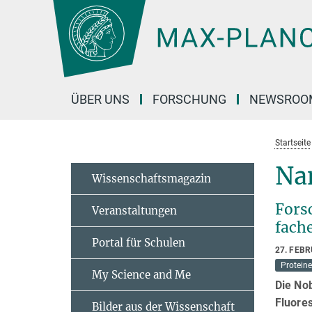
Hauptinhalt
ÜBER UNS
FORSCHUNG
NEWSROO
Startseite
Na
Wissenschaftsmagazin
Fors
Veranstaltungen
fache
Portal für Schulen
27. FEB
Proteine
My Science and Me
Die No
Fluore
Bilder aus der Wissenschaft