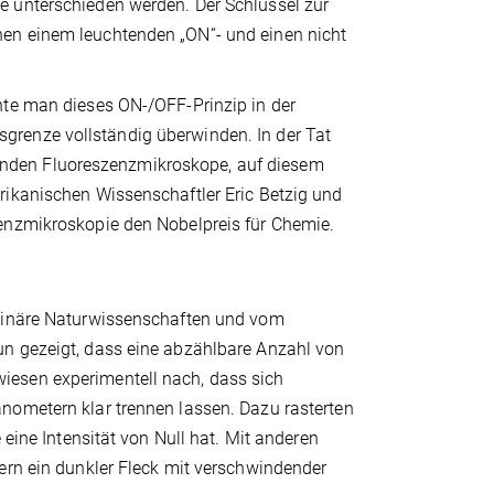
e unterschieden werden. Der Schlüssel zur
hen einem leuchtenden „ON“- und einen nicht
nte man dieses ON-/OFF-Prinzip in der
grenze vollständig überwinden. In der Tat
nden Fluoreszenzmikroskope, auf diesem
rikanischen Wissenschaftler Eric Betzig und
zenzmikroskopie den Nobelpreis für Chemie.
plinäre Naturwissenschaften und vom
un gezeigt, dass eine abzählbare Anzahl von
iesen experimentell nach, dass sich
nometern klar trennen lassen. Dazu rasterten
 eine Intensität von Null hat. Mit anderen
ern ein dunkler Fleck mit verschwindender