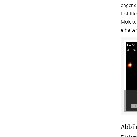
enger d
Lichtfl
Molekül
erhalte
Abbil