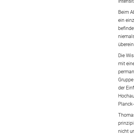
Intensit
Beim Ab
ein ein
befinde
niemals
überei
Die Wis
mit ein
permane
Gruppe 
der Ein
Hochauf
Planck-
Thomas 
prinzip
nicht u