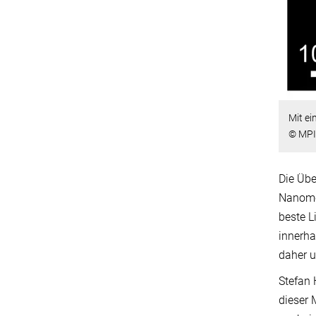
Mit ei
© MPI 
Die Übe
Nanomet
beste L
innerha
daher 
Stefan 
dieser 