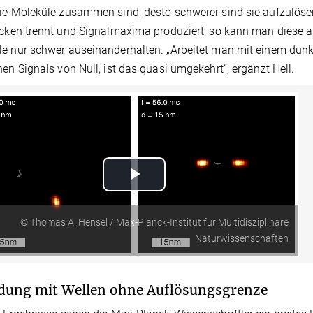
ie Moleküle zusammen sind, desto schwerer sind sie aufzulöse
ecken trennt und Signalmaxima produziert, so kann man diese a
e nur schwer auseinanderhalten. „Arbeitet man mit einem dun
nen Signals von Null, ist das quasi umgekehrt“, ergänzt Hell.
Play
Video
© Thomas A. Hensel / Max-Planck-Institut für Multidisziplinäre
Naturwissenschaften
dung mit Wellen ohne Auflösungsgrenze