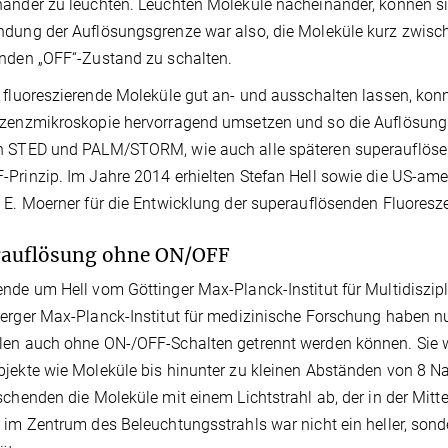
ander zu leuchten. Leuchten Moleküle nacheinander, können si
dung der Auflösungsgrenze war also, die Moleküle kurz zwisc
nden „OFF“-Zustand zu schalten.
 fluoreszierende Moleküle gut an- und ausschalten lassen, kon
zenzmikroskopie hervorragend umsetzen und so die Auflösungs
n STED und PALM/STORM, wie auch alle späteren superauflöse
Prinzip. Im Jahre 2014 erhielten Stefan Hell sowie die US-ame
 E. Moerner für die Entwicklung der superauflösenden Fluores
rauflösung ohne ON/OFF
nde um Hell vom Göttinger Max-Planck-Institut für Multidiszi
erger Max-Planck-Institut für medizinische Forschung haben n
en auch ohne ON-/OFF-Schalten getrennt werden können. Sie w
jekte wie Moleküle bis hinunter zu kleinen Abständen von 8 Na
schenden die Moleküle mit einem Lichtstrahl ab, der in der Mitte
 im Zentrum des Beleuchtungsstrahls war nicht ein heller, sond