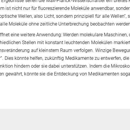
e Ergebnisse sehen die Max-Planck-Wissenschaftler ein breites 
 ist nicht nur für fluoreszierende Moleküle anwendbar, sonder
 optische Wellen, also Licht, sondern prinzipiell für alle Wellen“
 alle Moleküle ohne zeitliche Unterbrechung beobachten werde
ffnet eine weitere Anwendung: Werden molekulare Maschinen, di
hiedlichen Stellen mit konstant leuchtenden Molekülen markier
onsveränderung auf kleinstem Raum verfolgen. Winzige Beweg
r“. Dies könnte helfen, zukünftig Medikamente zu entwerfen, di
unktion hindern oder sie dabei unterstützen. Indem die Mikrosk
en gewährt, könnte sie die Entdeckung von Medikamenten soga