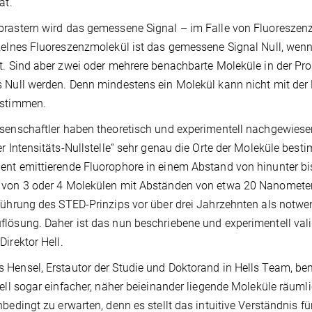
ät.
rastern wird das gemessene Signal – im Falle von Fluoreszenzmo
zelnes Fluoreszenzmolekül ist das gemessene Signal Null, we
t. Sind aber zwei oder mehrere benachbarte Moleküle in der Pr
 Null werden. Denn mindestens ein Molekül kann nicht mit der N
nstimmen.
senschaftler haben theoretisch und experimentell nachgewiesen
er Intensitäts-Nullstelle“ sehr genau die Orte der Moleküle bes
nt emittierende Fluorophore in einem Abstand von hinunter b
von 3 oder 4 Molekülen mit Abständen von etwa 20 Nanometern
führung des STED-Prinzips vor über drei Jahrzehnten als notwe
lösung. Daher ist das nun beschriebene und experimentell valid
Direktor Hell.
Hensel, Erstautor der Studie und Doktorand in Hells Team, bem
iell sogar einfacher, näher beieinander liegende Moleküle räumlic
nbedingt zu erwarten, denn es stellt das intuitive Verständnis f