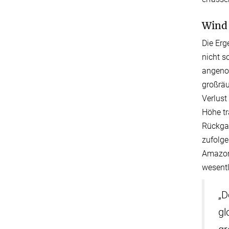
Wind 
Die Erg
nicht s
angeno
großräu
Verlust
Höhe tr
Rückga
zufolge
Amazon
wesentl
„D
gl