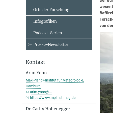
Der du
wesentl
Orte der Forschung
Befürc
Forsch
Infografiken
von de
Podcast-Serien
Presse-Newsletter
Kontakt
Arim Yoon
Max-Planck-Institut für Meteorologie,
Hamburg
arim.yoon@...
https://www.mpimet.mpg.de
Dr. Cathy Hohenegger