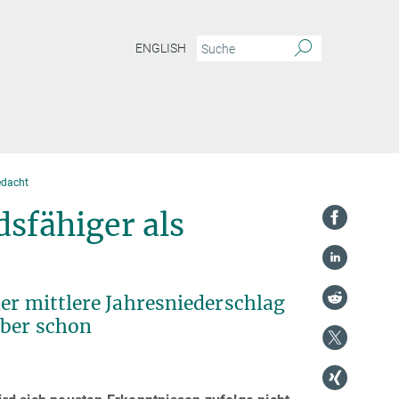
ENGLISH
edacht
sfähiger als
der mittlere Jahresniederschlag
aber schon