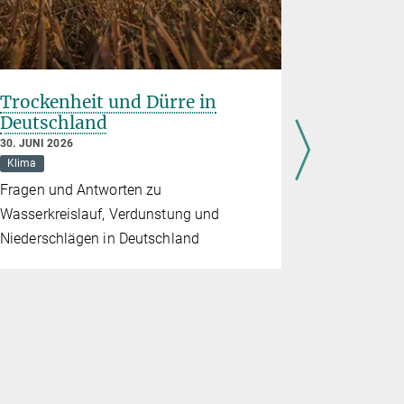
Trockenheit und Dürre in
Gibt es 
Deutschland
besonder
30. JUNI 2026
29. JUNI 202
Klima
Klima
Fragen und Antworten zu
Fragen und
Wasserkreislauf, Verdunstung und
Klimaphän
Niederschlägen in Deutschland