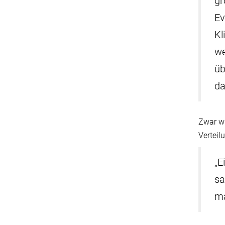
gr
Ev
Kl
we
üb
da
Zwar wi
Vertei
„E
sa
ma