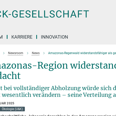
M
KARRIERE
INNOVATION
Newsroom
News
Amazonas-Regenwald widerstandsfähiger als g
azonas-Region widerstand
dacht
t bei vollständiger Abholzung würde sich 
t wesentlich verändern – seine Verteilung 
RUAR 2025
Ökologie (U&K)