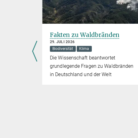
Fakten zu Waldbränden
n
29. JULI 2026
Biodiversität
Klima
Die Wissenschaft beantwortet
logie (U&K)
grundlegende Fragen zu Waldbränden
lagen
in Deutschland und der Welt
e eine
 Klima
roduzieren