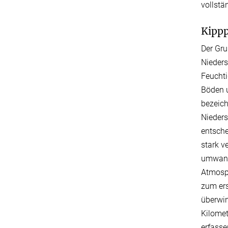
vollstä
Kippp
Der Gru
Nieders
Feuchti
Böden u
bezeich
Nieders
entsche
stark v
umwande
Atmosp
zum er
überwin
Kilomet
erfasse