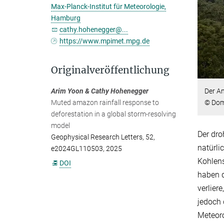
Max-Planck-Institut für Meteorologie,
Hamburg
cathy.hohenegger@...
https://www.mpimet.mpg.de
Originalveröffentlichung
Der A
Arim Yoon & Cathy Hohenegger
© Dom
Muted amazon rainfall response to
deforestation in a global storm‐resolving
model
Der dr
Geophysical Research Letters, 52,
natürli
e2024GL110503, 2025
Kohlens
DOI
haben d
verlier
jedoch 
Meteoro