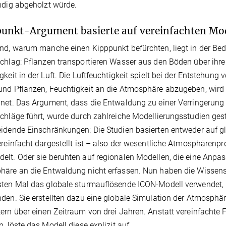
ndig abgeholzt würde.
unkt-Argument basierte auf vereinfachten Mo
nd, warum manche einen Kipppunkt befürchten, liegt in der Bed
chlag: Pflanzen transportieren Wasser aus den Böden über ihre
gkeit in der Luft. Die Luftfeuchtigkeit spielt bei der Entstehung
nd Pflanzen, Feuchtigkeit an die Atmosphäre abzugeben, wird 
net. Das Argument, dass die Entwaldung zu einer Verringerung
chläge führt, wurde durch zahlreiche Modellierungsstudien gest
idende Einschränkungen: Die Studien basierten entweder auf g
ereinfacht dargestellt ist – also der wesentliche Atmosphärenp
lt. Oder sie beruhten auf regionalen Modellen, die eine Anpa
häre an die Entwaldung nicht erfassen. Nun haben die Wissen
sten Mal das globale sturmauflösende ICON-Modell verwendet,
den. Sie erstellten dazu eine globale Simulation der Atmosphär
ern über einen Zeitraum von drei Jahren. Anstatt vereinfachte
n, löste das Modell diese explizit auf.