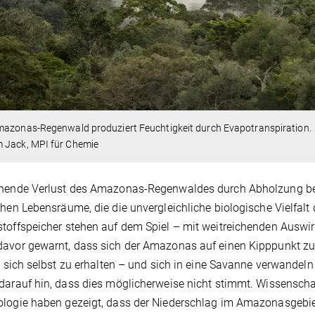
mazonas-Regenwald produziert Feuchtigkeit durch Evapotranspiration.
 Jack, MPI für Chemie
ohende Verlust des Amazonas-Regenwaldes durch Abholzung be
chen Lebensräume, die die unvergleichliche biologische Vielfalt 
toffspeicher stehen auf dem Spiel – mit weitreichenden Auswir
avor gewarnt, dass sich der Amazonas auf einen Kipppunkt zub
e, sich selbst zu erhalten – und sich in eine Savanne verwand
darauf hin, dass dies möglicherweise nicht stimmt. Wissenschaf
logie haben gezeigt, dass der Niederschlag im Amazonasgebiet 