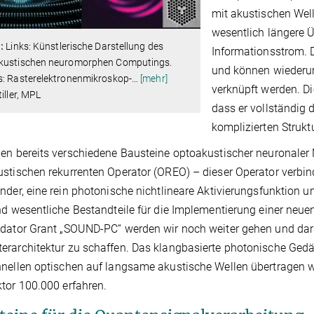
mit akustischen Well
wesentlich längere Ü
1:
Links: Künstlerische Darstellung des
Informationsstrom. D
kustischen neuromorphen Computings.
und können wiederum
s: Rasterelektronenmikroskop-
…
[mehr]
verknüpft werden. Die
tiller, MPL
dass er vollständig 
komplizierten Strukt
en bereits verschiedene Bausteine optoakustischer neuronaler 
stischen rekurrenten Operator (OREO) – dieser Operator verbind
nder, eine rein photonische nichtlineare Aktivierungsfunktion 
nd wesentliche Bestandteile für die Implementierung einer ne
dator Grant „SOUND-PC“ werden wir noch weiter gehen und darau
rarchitektur zu schaffen. Das klangbasierte photonische Gedä
hnellen optischen auf langsame akustische Wellen übertragen
tor 100.000 erfahren.