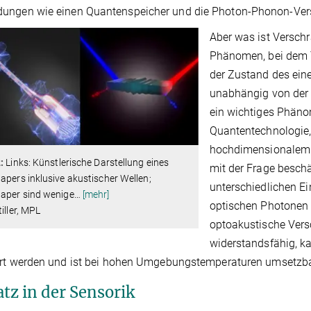
ungen wie einen Quantenspeicher und die Photon-Phonon-Vers
Aber was ist Versch
Phänomen, bei dem 
der Zustand des eine
unabhängig von der 
ein wichtiges Phäno
Quantentechnologie,
hochdimensionalem 
:
Links: Künstlerische Darstellung eines
mit der Frage beschä
apers inklusive akustischer Wellen;
unterschiedlichen E
taper sind wenige
…
[mehr]
optischen Photonen 
tiller, MPL
optoakustische Ver
widerstandsfähig, k
ert werden und ist bei hohen Umgebungstemperaturen umsetzba
atz in der Sensorik