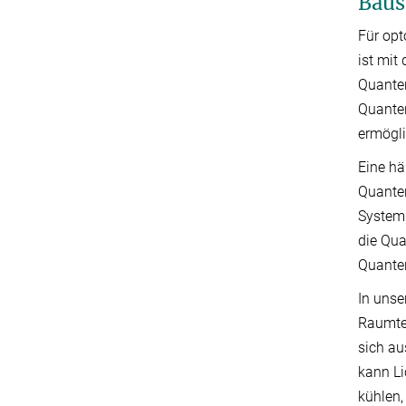
Baus
Für opt
ist mit
Quanten
Quante
ermögl
Eine hä
Quanten
Systems
die Qua
Quante
In unse
Raumtem
sich au
kann Li
kühlen