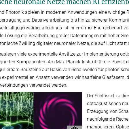
sche neuronale Netze machen KI effizient
nd Photonik spielen in modernen Anwendungen eine wichtige Roll
ertragung und Datenverarbeitung bis hin zu sicherer Kommunikat
weile allgegenwärtig, allerdings ist ihr enormer Energiebedarf v
ls Lösung die Verarbeitung großer Datenmengen mit hoher Gesch
tonische Zwilling digitaler neuronaler Netze, die auf Licht statt
basieren viele experimentelle Ansätze zur Implementierung opti
egrierten Komponenten. Am Max-Planck-Institut für die Physik 
gurierbare Bausteine auf Basis von Schallwellen für photonisch
 experimentellen Ansatz verwenden wir haarfeine Glasfasern, die
tverbindungen verwendet werden.
Der Schlüssel zu di
optoakustischen neur
Erzeugung von Schal
nachfolgende Rechen
manipulieren. Optis