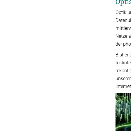
Opti
Optik u
Datenüb
mittler
Netze a
der pho
Bisher 
festint
rekonfi
unseren
Interne