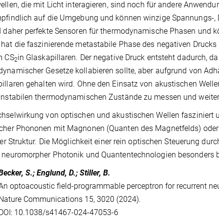
ellen, die mit Licht interagieren, sind noch für andere Anwendu
pfindlich auf die Umgebung und können winzige Spannungs-, 
d daher perfekte Sensoren für thermodynamische Phasen und k
hat die faszinierende metastabile Phase des negativen Drucks 
m CS
in Glaskapillaren. Der negative Druck entsteht dadurch, 
2
ynamischer Gesetze kollabieren sollte, aber aufgrund von Adhä
illaren gehalten wird. Ohne den Einsatz von akustischen Welle
 instabilen thermodynamischen Zustände zu messen und weiter
hselwirkung von optischen und akustischen Wellen fasziniert
cher Phononen mit Magnonen (Quanten des Magnetfelds) oder d
lter Struktur. Die Möglichkeit einer rein optischen Steuerung d
h neuromorpher Photonik und Quantentechnologien besonders 
Becker, S.; Englund, D.; Stiller, B.
An optoacoustic field-programmable perceptron for recurrent ne
Nature Communications 15, 3020 (2024).
DOI: 10.1038/s41467-024-47053-6