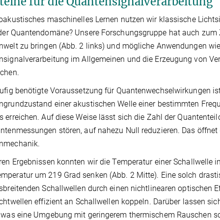
teine für die Quantensignalverarbeitung
oakustisches maschinelles Lernen nutzen wir klassische Licht
 der Quantendomäne? Unsere Forschungsgruppe hat auch zum Zie
welt zu bringen (Abb. 2 links) und mögliche Anwendungen wie
nsignalverarbeitung im Allgemeinen und die Erzeugung von V
ichen.
ufig benötigte Voraussetzung für Quantenwechselwirkungen i
grundzustand einer akustischen Welle einer bestimmten Frequ
 erreichen. Auf diese Weise lässt sich die Zahl der Quantente
ntenmessungen stören, auf nahezu Null reduzieren. Das öffnet 
nmechanik.
ren Ergebnissen konnten wir die Temperatur einer Schallwelle i
peratur um 219 Grad senken (Abb. 2 Mitte). Eine solch drast
sbreitenden Schallwellen durch einen nichtlinearen optischen Eff
chtwellen effizient an Schallwellen koppeln. Darüber lassen si
, was eine Umgebung mit geringerem thermischem Rauschen sch