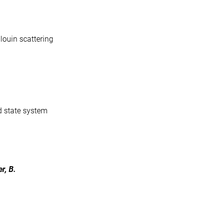
llouin scattering
d state system
er, B.