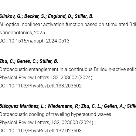
Slinkov, G.; Becker, S.; Englund, D.; Stiller, B.
All-optical nonlinear activation function based on stimulated Bri
Nanophotonics, 2025.
DOI: 10.1515/nanoph-2024-0513
Zhu, C.; Genes, C.; Stiller, B.
Optoacoustic entanglement in a continuous Brillouin-active soli
Physical Review Letters
133, 203602 (2024)
DOI: 10.1103/PhysRevLett.133.203602
Blázquez Martínez, L.; Wiedemann, P.; Zhu, C. L.; Geilen, A.; Still
Optoacoustic cooling of traveling hypersound waves
Physical Review Letters,
132, 023603 (2024)
DOI: 10.1103/PhysRevLett.132.023603