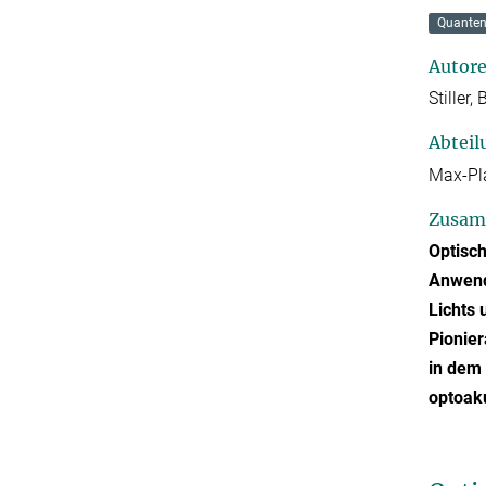
Quanten
Autor
Stiller, 
Abteil
Max-Pla
Zusam
Optisch
Anwendu
Lichts 
Pionier
in dem 
optoak