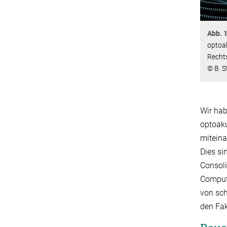
Abb. 
optoa
Recht
© B. S
Wir hab
optoaku
miteina
Dies si
Consoli
Compute
von sc
den Fak