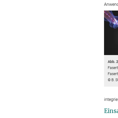
Anwend
Abb. 2
Fasert
Faser
© B. S
integri
Eins