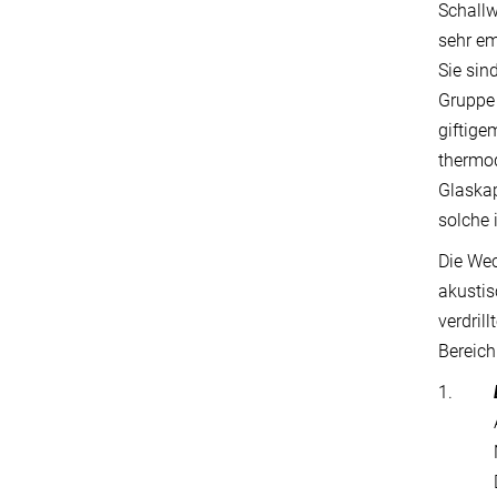
Schallw
sehr em
Sie sin
Gruppe 
giftige
thermod
Glaskap
solche
Die Wec
akustis
verdril
Bereic
1.