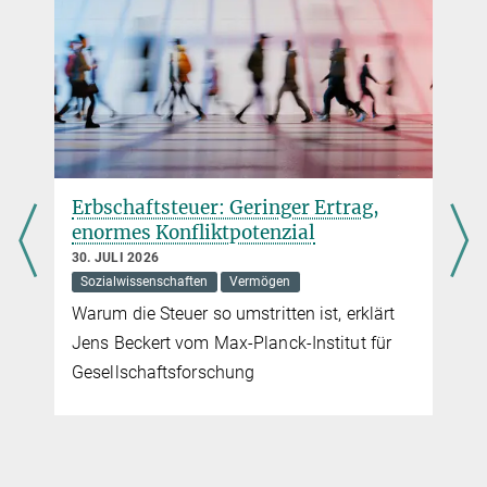
Toward human-centered AI management: Methodological
challenges and future directions.
Technovation
, 131, Article 102953.
Source
DOI
Erbschaftsteuer: Geringer Ertrag,
enormes Konfliktpotenzial
30. JULI 2026
Sozialwissenschaften
Vermögen
Warum die Steuer so umstritten ist, erklärt
Jens Beckert vom Max-Planck-Institut für
Gesellschaftsforschung