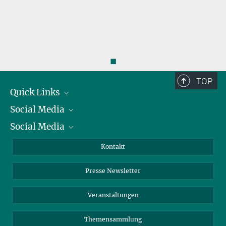
◼
TOP
Quick Links
Social Media
Präsident
Social Media
Zahlen und Fakten
Bluesky
Jahresbericht
Mastodon
Facebook
Kontakt
Einkauf
LinkedIn
Instagram
Presse Newsletter
Meldestelle Fehlverhalten
TikTok
YouTube
Netiquette
Veranstaltungen
Themensammlung