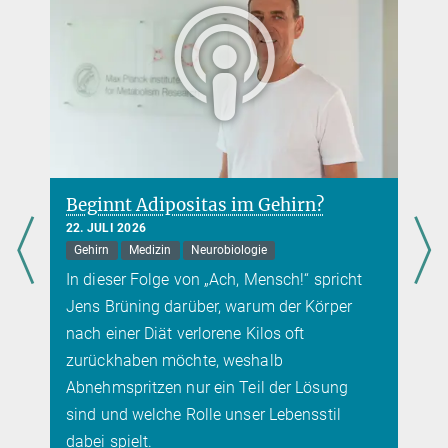
Beginnt Adipositas im Gehirn?
22. JULI 2026
Gehirn
Medizin
Neurobiologie
In dieser Folge von „Ach, Mensch!“ spricht
Jens Brüning darüber, warum der Körper
nach einer Diät verlorene Kilos oft
zurückhaben möchte, weshalb
Abnehmspritzen nur ein Teil der Lösung
sind und welche Rolle unser Lebensstil
dabei spielt.