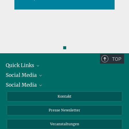
◼
TOP
Quick Links
Social Media
Präsident
Social Media
Zahlen und Fakten
Bluesky
Jahresbericht
Mastodon
Facebook
Kontakt
Einkauf
LinkedIn
Instagram
Presse Newsletter
Meldestelle Fehlverhalten
TikTok
YouTube
Netiquette
Veranstaltungen