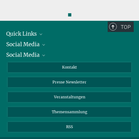
◼
TOP
Quick Links
Social Media
Präsident
Social Media
Zahlen und Fakten
Bluesky
Jahresbericht
Mastodon
Facebook
Kontakt
Einkauf
LinkedIn
Instagram
Presse Newsletter
Meldestelle Fehlverhalten
TikTok
YouTube
Netiquette
Veranstaltungen
Themensammlung
RSS