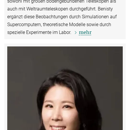
sowohl mit großen bodengebundenen Teleskopen als
auch mit Weltraumteleskopen durchgeführt. Benisty
ergänzt diese Beobachtungen durch Simulationen auf
Supercomputern, theoretische Modelle sowie durch
mehr
spezielle Experimente im Labor.