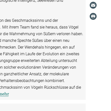
iologische Intelligenz, Seewiesen und
tion des Geschmackssinns und der
. Mit ihrem Team fand sie heraus, dass Vögel
 für die Wahrnehmung von Süßem verloren haben.
nd manche Spechte Süßes über einen neu
schmecken. Der Wendehals hingegen, ein auf
se Fähigkeit im Laufe der Evolution ein zweites
hungsgruppe erweiterten Abteilung untersucht
n solcher evolutionären Veränderungen von
n ganzheitlicher Ansatz, der molekulare
Verhaltensbeobachtungen kombiniert.
schmackssinn von Vögeln Rückschlüsse auf die
mehr