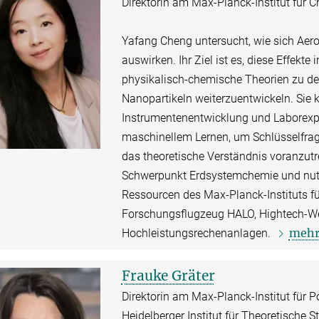
Direktorin am Max-Planck-Institut für 
​​Yafang Cheng untersucht, wie sich Aer
auswirken. Ihr Ziel ist es, diese Effek
physikalisch-chemische Theorien zu d
Nanopartikeln weiterzuentwickeln.​​ Si
Instrumentenentwicklung und Laborexp
maschinellem Lernen, um Schlüsselfrage
das theoretische Verständnis voranzutre
Schwerpunkt Erdsystemchemie und nutz
Ressourcen des Max-Planck-Instituts f
Forschungsflugzeug HALO, Hightech-We
meh
Hochleistungsrechenanlagen.
Frauke Gräter
Direktorin am Max-Planck-Institut für 
Heidelberger Institut für Theoretische 