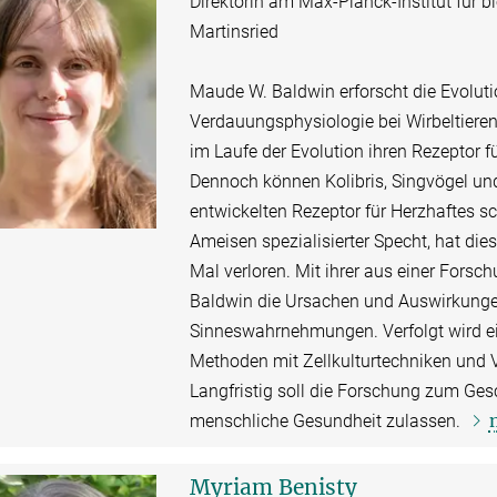
Direktorin am Max-Planck-Institut für b
Martinsried
Maude W. Baldwin erforscht die Evolu
Verdauungsphysiologie bei Wirbeltieren
im Laufe der Evolution ihren Rezeptor
Dennoch können Kolibris, Singvögel u
entwickelten Rezeptor für Herzhaftes 
Ameisen spezialisierter Specht, hat die
Mal verloren. Mit ihrer aus einer Forsc
Baldwin die Ursachen und Auswirkunge
Sinneswahrnehmungen. Verfolgt wird ei
Methoden mit Zellkulturtechniken und 
Langfristig soll die Forschung zum Ge
menschliche Gesundheit zulassen.
Myriam Benisty