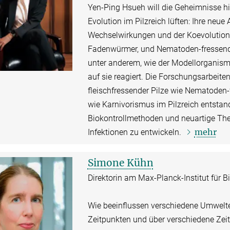
Yen-Ping Hsueh will die Geheimnisse 
Evolution im Pilzreich lüften: Ihre neue
Wechselwirkungen und der Koevolution
Fadenwürmer, und Nematoden-fressend
unter anderem, wie der Modellorganism
auf sie reagiert. Die Forschungsarbeite
fleischfressender Pilze wie Nematoden-
wie Karnivorismus im Pilzreich entstande
Biokontrollmethoden und neuartige Th
mehr
Infektionen zu entwickeln.
Simone Kühn
Direktorin am Max-Planck-Institut für B
Wie beeinflussen verschiedene Umwelte
Zeitpunkten und über verschiedene Ze