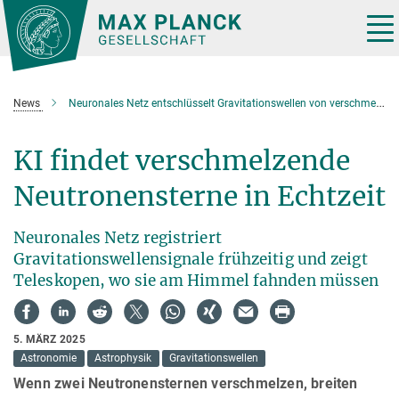
Hauptinhalt
Tog
nav
News
Neuronales Netz entschlüsselt Gravitationswellen von verschmelzenden Neutronensternen sekundenschnell
KI findet verschmelzende
Neutronensterne in Echtzeit
Neuronales Netz registriert
Gravitationswellensignale frühzeitig und zeigt
Teleskopen, wo sie am Himmel fahnden müssen
5. MÄRZ 2025
Astronomie
Astrophysik
Gravitationswellen
Wenn zwei Neutronensternen verschmelzen, breiten