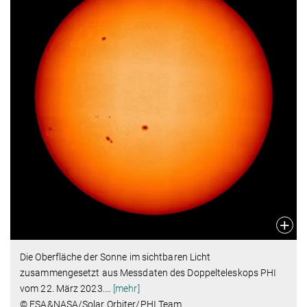
Die Oberfläche der Sonne im sichtbaren Licht
zusammengesetzt aus Messdaten des Doppelteleskops PHI
vom 22. März 2023.
…
[mehr]
© ESA&NASA/Solar Orbiter/PHI Team