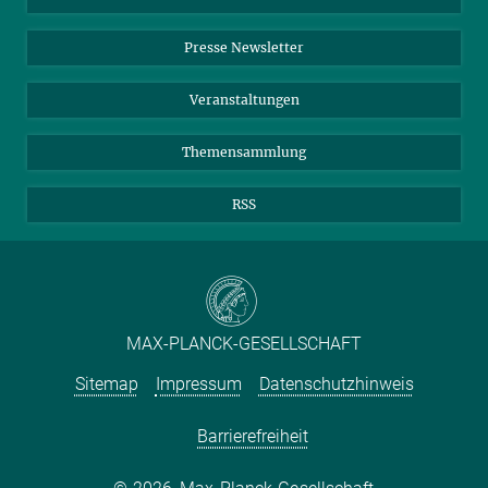
Einkauf
LinkedIn
Instagram
Presse Newsletter
Meldestelle Fehlverhalten
TikTok
YouTube
Netiquette
Veranstaltungen
Themensammlung
RSS
MAX-PLANCK-GESELLSCHAFT
Sitemap
Impressum
Datenschutzhinweis
Barrierefreiheit