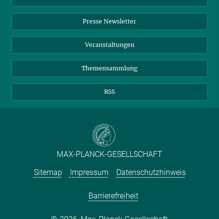
Einkauf
LinkedIn
Instagram
Presse Newsletter
Meldestelle Fehlverhalten
TikTok
YouTube
Netiquette
Veranstaltungen
Themensammlung
RSS
MAX-PLANCK-GESELLSCHAFT
Sitemap
Impressum
Datenschutzhinweis
Barrierefreiheit