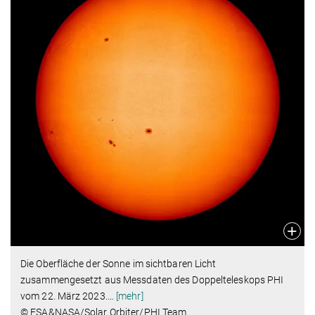
Die Oberfläche der Sonne im sichtbaren Licht
zusammengesetzt aus Messdaten des Doppelteleskops PHI
vom 22. März 2023.
…
[mehr]
© ESA&NASA/Solar Orbiter/PHI Team