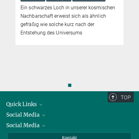
mehr
Ein schwarzes Loch in unserer kosmischen
x
Nachbarschaft erweist sich als ähnlich
gefräßig wie solche kurz nach der
Entstehung des Universums
◼
TOP
Quick Links
Social Media
Präsident
Social Media
Zahlen und Fakten
Bluesky
Jahresbericht
Mastodon
Facebook
Kontakt