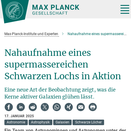
Hauptinhalt
Tog
nav
Max-Planck-Institute und Experten
Nahaufnahme eines supermassereichen Schwarzen Lochs in Aktion
Nahaufnahme eines
supermassereichen
Schwarzen Lochs in Aktion
Eine neue Art der Beobachtung zeigt, was die
Kerne aktiver Galaxien glühen lässt.
17. JANUAR 2025
Astronomie
Astrophysik
Galaxien
Schwarze Löcher
Ein Team von Astronominnen und Astronomen unter der