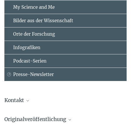
My Science and Me
Bilder aus der Wissenschaft
Orte der Forschung
Infografiken
Podcast-Serien
Presse-Newsletter
Kontakt
Dr. Markus Nielbock
Originalveröffentlichung
Referent für Presse- und Öffentlichkeitsarbeit
Max-Planck-Institut für Astronomie, Heidelberg