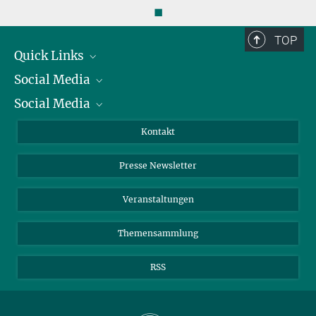
◼
TOP
Quick Links
Social Media
Präsident
Social Media
Zahlen und Fakten
Bluesky
Jahresbericht
Mastodon
Facebook
Kontakt
Einkauf
LinkedIn
Instagram
Presse Newsletter
Meldestelle Fehlverhalten
TikTok
YouTube
Netiquette
Veranstaltungen
Themensammlung
RSS