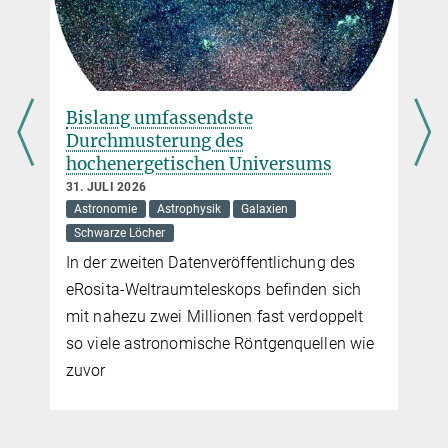
Ein neuer Planet im Beta-Pictoris-
System
17. JULI 2026
Astronomie
Astrophysik
Nach mehr als zehn Jahren Versteckspiel
entdecken Forschende einen der leichtesten
Planeten, der jemals direkt abgebildet
werden konnte