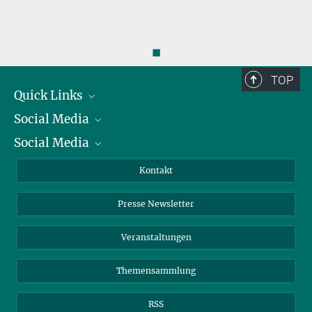
◼
TOP
Quick Links
Social Media
Präsident
Social Media
Zahlen und Fakten
Bluesky
Jahresbericht
Mastodon
Facebook
Kontakt
Einkauf
LinkedIn
Instagram
Presse Newsletter
Meldestelle Fehlverhalten
TikTok
YouTube
Netiquette
Veranstaltungen
Themensammlung
RSS