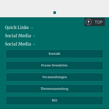
◼
TOP
Quick Links
Social Media
Präsident
Social Media
Zahlen und Fakten
Bluesky
Jahresbericht
Mastodon
Facebook
Kontakt
Einkauf
LinkedIn
Instagram
Presse Newsletter
Meldestelle Fehlverhalten
TikTok
YouTube
Netiquette
Veranstaltungen
Themensammlung
RSS