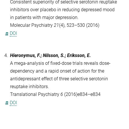
Consistent superiority of selective serotonin reuptake
inhibitors over placebo in reducing depressed mood
in patients with major depression.
Molecular Psychiatry
21
(4), 523–530 (2016)
DOI
4.
Hieronymus, F.; Nilsson, S.; Eriksson, E.
A mega-analysis of fixed-dose trials reveals dose-
dependency and a rapid onset of action for the
antidepressant effect of three selective serotonin
reuptake inhibitors.
Translational Psychiatry
6
(2016)e834–e834
DOI