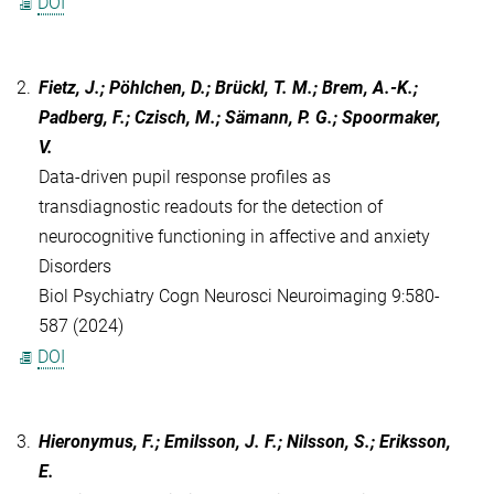
DOI
2.
Fietz, J.; Pöhlchen, D.; Brückl, T. M.; Brem, A.-K.;
Padberg, F.; Czisch, M.; Sämann, P. G.; Spoormaker,
V.
Data-driven pupil response profiles as
transdiagnostic readouts for the detection of
neurocognitive functioning in affective and anxiety
Disorders
Biol Psychiatry Cogn Neurosci Neuroimaging 9:580-
587 (2024)
DOI
3.
Hieronymus, F.; Emilsson, J. F.; Nilsson, S.; Eriksson,
E.