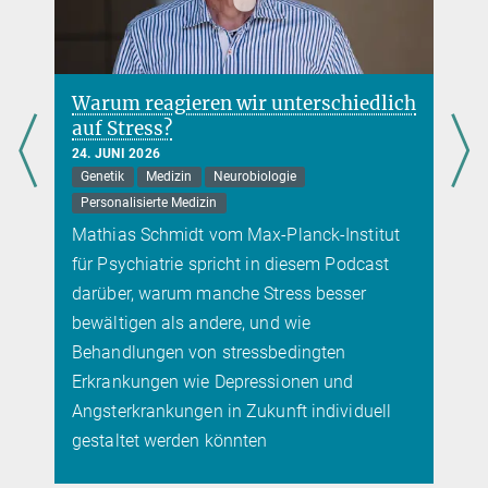
h
Erin Schuman erhält den Kavli-Preis
2026
10. JUNI 2026
Gehirn
Neurobiologie
Preise
Die Direktorin am Max-Planck-Institut für
Hirnforschung erhält zusammen mit drei
weiteren Wissenschaftlerinnen und
Wissenschaftlern den Forschungspreis im
Bereich der Neurowissenschaften