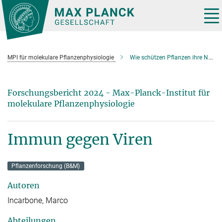
Hauptinhalt
Tog
nav
MPI für molekulare Pflanzenphysiologie
Wie schützen Pflanzen ihre Nachkommen vor Virusinfektionen?
Forschungsbericht 2024 - Max-Planck-Institut für
molekulare Pflanzenphysiologie
Immun gegen Viren
Pflanzenforschung (B&M)
Autoren
Incarbone, Marco
Abteilungen