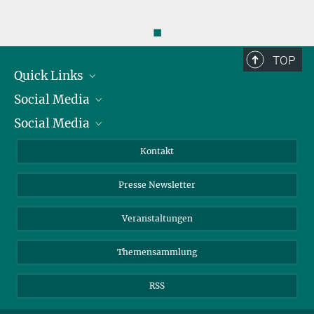
◼
TOP
Quick Links
Social Media
Präsident
Social Media
Zahlen und Fakten
Bluesky
Jahresbericht
Mastodon
Facebook
Kontakt
Einkauf
LinkedIn
Instagram
Presse Newsletter
Meldestelle Fehlverhalten
TikTok
YouTube
Netiquette
Veranstaltungen
Themensammlung
RSS