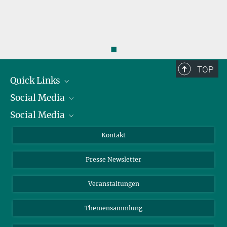
◼
TOP
Quick Links
Social Media
Präsident
Social Media
Zahlen und Fakten
Bluesky
Jahresbericht
Mastodon
Facebook
Kontakt
Einkauf
LinkedIn
Instagram
Presse Newsletter
Meldestelle Fehlverhalten
TikTok
YouTube
Netiquette
Veranstaltungen
Themensammlung