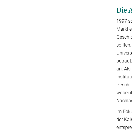
Die 
1997 sc
Markl e
Geschic
sollten
Univers
betraut
an. Als
Institu
Geschic
wobei 
Nachläs
Im Foku
der Kai
entspre