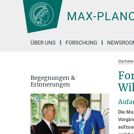
Hauptinhalt
ÜBER UNS
FORSCHUNG
NEWSROO
Startseite
Fo
Begegnungen &
Erinnerungen
Wi
Aufa
Die Ma
Vorgän
aufzua