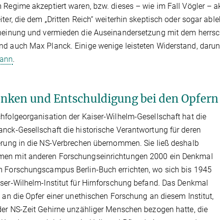
 Regime akzeptiert waren, bzw. dieses – wie im Fall Vögler – a
iter, die dem „Dritten Reich“ weiterhin skeptisch oder sogar ab
heinung und vermieden die Auseinandersetzung mit dem herrs
d auch Max Planck. Einige wenige leisteten Widerstand, darun
ann
.
nken und Entschuldigung bei den Opfern
hfolgeorganisation der Kaiser-Wilhelm-Gesellschaft hat die
nck-Gesellschaft die historische Verantwortung für deren
erung in die NS-Verbrechen übernommen. Sie ließ deshalb
en mit anderen Forschungseinrichtungen 2000 ein Denkmal
 Forschungscampus Berlin-Buch errichten, wo sich bis 1945
ser-Wilhelm-Institut für Hirnforschung befand. Das Denkmal
t an die Opfer einer unethischen Forschung an diesem Institut,
der NS-Zeit Gehirne unzähliger Menschen bezogen hatte, die