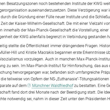
hen Besatzungszonen noch bestehenden Institute der KWG weiterg
erorganisation auseinanderzusetzen. Diese Verzögerung war i
durch die Gründung einer Fülle neuer Institute und die Schließu
 Zeit der Kaiser-Wilhelm-Gesellschaft. Die mit einer Vielzahl
en innerhalb der Max-Planck-Gesellschaft die Vorstellung, einer
enheit der KWG allenfalls begrenzt in Verbindung gestanden h
eitig stellte die Öffentlichkeit immer drängendere Fragen. Histor
üller-Hill und Kristie Macrakis begannen erste Erkenntnisse ü
lsozialismus vorzulegen. Auch in manchen Max-Planck-Institute
ng zu sein. Im Max-Planck-Institut für Hirnforschung, das aus d
rschung hervorgegangen war, befanden sich umfangreiche Prä
 die teilweise von Opfern der NS-„Euthanasie“-Tötungsaktione
äparate auf dem
Münchner Waldfriedhof
zu bestatten. Eine Ge
chaft fand dort drei Monate nach der Beerdigung statt. Die Id
hte notwendig sei, nahm in dieser Zeit unter den Präsidenten