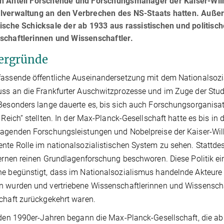
n Anteil Forschende und Forschungsmanager der Kaiser-Wilh
lverwaltung an den Verbrechen des NS-Staats hatten. Auß
fische Schicksale der ab 1933 aus rassistischen und politis
schaftlerinnen und Wissenschaftler.
ergründe
assende öffentliche Auseinandersetzung mit dem Nationalsozi
ss an die Frankfurter Auschwitzprozesse und im Zuge der St
Besonders lange dauerte es, bis sich auch Forschungsorganisat
n Reich“ stellten. In der Max-Planck-Gesellschaft hatte es bis in 
agenden Forschungsleistungen und Nobelpreise der Kaiser-Wil
nte Rolle im nationalsozialistischen System zu sehen. Stattd
fernen reinen Grundlagenforschung beschworen. Diese Politik e
e begünstigt, dass im Nationalsozialismus handelnde Akteure 
 wurden und vertriebene Wissenschaftlerinnen und Wissenschaft
chaft zurückgekehrt waren.
 den 1990er-Jahren begann die Max-Planck-Gesellschaft, die a