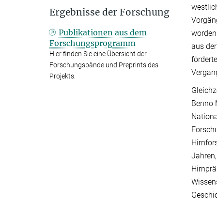
westlic
Ergebnisse der Forschung
Vorgäng
Publikationen aus dem
worden 
Forschungsprogramm
aus der
Hier finden Sie eine Übersicht der
fördert
Forschungsbände und Preprints des
Vergang
Projekts.
Gleichz
Benno M
Nationa
Forschu
Hirnfo
Jahren,
Hirnpr
Wissens
Geschic