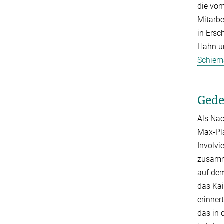
die vom
Mitarbe
in Ersc
Hahn un
Schiem
Gede
Als Nac
Max-Pla
Involvi
zusamm
auf dem
das Kai
erinner
das in 