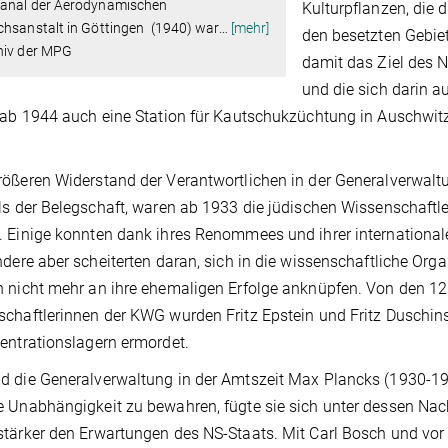
anal der Aerodynamischen
Kulturpflanzen, die 
chsanstalt in Göttingen (1940) war
…
[mehr]
den besetzten Gebie
hiv der MPG
damit das Ziel des 
und die sich darin a
 ab 1944 auch eine Station für Kautschukzüchtung in Auschwitz
ößeren Widerstand der Verantwortlichen in der Generalverwaltu
ls der Belegschaft, waren ab 1933 die jüdischen Wissenschaftl
 Einige konnten dank ihres Renommees und ihrer internationale
ndere aber scheiterten daran, sich in die wissenschaftliche Organ
 nicht mehr an ihre ehemaligen Erfolge anknüpfen. Von den 12
chaftlerinnen der KWG wurden Fritz Epstein und Fritz Duschin
entrationslagern ermordet.
 die Generalverwaltung in der Amtszeit Max Plancks (1930-19
 Unabhängigkeit zu bewahren, fügte sie sich unter dessen Nac
tärker den Erwartungen des NS-Staats. Mit Carl Bosch und vor 