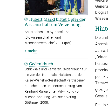
welche
Genera
biogra
Wissen
Hubert Markl bittet Opfer der
Wissenschaft um Verzeihung
Hint
Ansprachen des Symposiums
Die umf
„Biowissenschaften und
Menschenversuche“ 2001 (pdf)
Anschlu
Jahre. 
mehr
„Dritte
herausr
Gedenkbuch
Schicksale und Karrieren. Gedenkbuch für
promine
die von den Nationalsozialisten aus der
politik
Kaiser-Wilhelm-Gesellschaft vertriebenen
Tatsach
Forscherinnen und Forscher. Hrsg. von
gezogen
Reinhard Rürup unter Mitwirkung von
Gesells
Michael Schüring. Wallstein-Verlag
Göttingen 2008.
Erst in