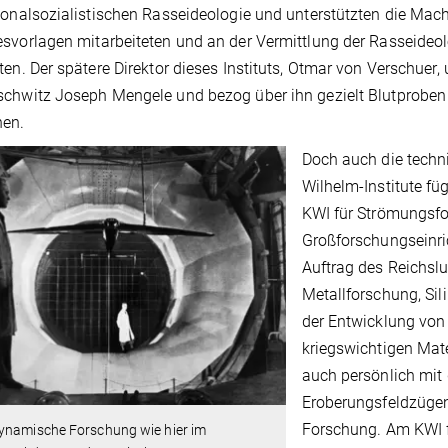
ionalsozialistischen Rasseideologie und unterstützten die Mac
svorlagen mitarbeiteten und an der Vermittlung der Rasseideolo
ten. Der spätere Direktor dieses Instituts, Otmar von Verschuer
chwitz Joseph Mengele und bezog über ihn gezielt Blutproben
en.
Doch auch die techni
Wilhelm-Institute fü
KWI für Strömungsf
Großforschungseinri
Auftrag des Reichslu
Metallforschung, Sil
der Entwicklung von
kriegswichtigen Mate
auch persönlich mit
Eroberungsfeldzügen
Forschung. Am KWI 
ynamische Forschung wie hier im