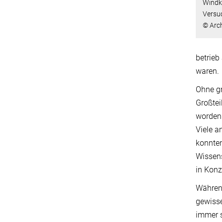
Windk
Versu
© Arc
betrieb
waren.
Ohne gr
Großtei
worden.
Viele a
konnten
Wissens
in Konz
Während
gewisse
immer s