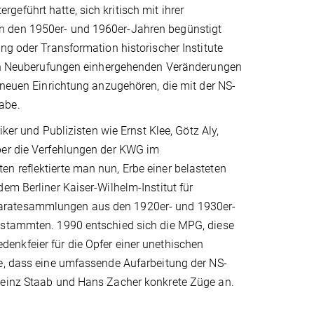
eführt hatte, sich kritisch mit ihrer
n den 1950er- und 1960er-Jahren begünstigt
ng oder Transformation historischer Institute
 von Neuberufungen einhergehenden Veränderungen
 neuen Einrichtung anzugehören, die mit der NS-
abe.
iker und Publizisten wie Ernst Klee, Götz Aly,
ber die Verfehlungen der KWG im
n reflektierte man nun, Erbe einer belasteten
em Berliner Kaiser-Wilhelm-Institut für
paratesammlungen aus den 1920er- und 1930er-
n stammten. 1990 entschied sich die MPG, diese
denkfeier für die Opfer einer unethischen
ee, dass eine umfassende Aufarbeitung der NS-
 Heinz Staab und Hans Zacher konkrete Züge an.