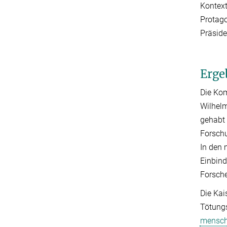
Kontext
Protago
Präside
Erge
Die Kom
Wilhelm
gehabt 
Forschu
In den 
Einbind
Forsche
Die Kai
Tötungs
menschl