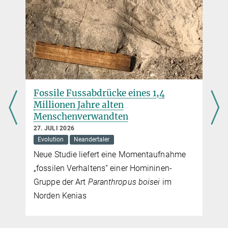
12. DEZEMBER 2024
moorjani@...
Diese frühen Europäer gehörten zu einer kleinen, isolierten Gruppe,
University of California, Berkeley
die kurz nach der Vermischung mit Neandertalern existierte, heute
aber ausgestorben ist
Sandra Jacob
mehr
Presse- und Öffentlichkeitsarbeit
Max-Planck-Institut für evolutionäre Anthropologie, Leipzig
+49 341 3550-122
Fossile Fussabdrücke eines 1,4
jacob@...
Millionen Jahre alten
Menschenverwandten
27. JULI 2026
Evolution
Neandertaler
Neue Studie liefert eine Momentaufnahme
„fossilen Verhaltens“ einer Homininen-
Gruppe der Art
Paranthropus boisei
im
Norden Kenias