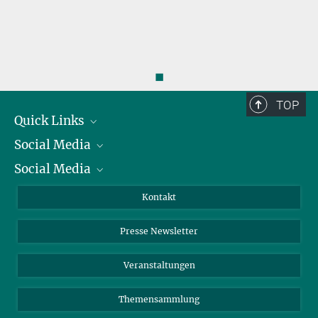
◼
TOP
Quick Links
Social Media
Präsident
Social Media
Zahlen und Fakten
Bluesky
Jahresbericht
Mastodon
Facebook
Kontakt
Einkauf
LinkedIn
Instagram
Presse Newsletter
Meldestelle Fehlverhalten
TikTok
YouTube
Netiquette
Veranstaltungen
Themensammlung