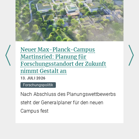
mehr
Lucid Genomics erhält 1,3 Millionen Euro
Finanzierung
2. SEPTEMBER 2024
Das Startup entwickelt KI-Modelle für die Diagnostik und
Neuer Max-Planck-Campus
Identifizierung von Biomarkern weiter
Martinsried: Planung für
mehr
Forschungsstandort der Zukunft
nimmt Gestalt an
13. JULI 2026
Neue Technologie rettet Leben von Patienten mit
Forschungspolitik
tödlicher Hautreaktion
Nach Abschluss des Planungswettbewerbs
16. OKTOBER 2024
steht der Generalplaner für den neuen
Räumliche Proteomik liefert Therapieansatz für Patienten mit
toxischer epidermaler Nekrolyse
Campus fest
mehr
So wollen Forscher den Rückstand Europas