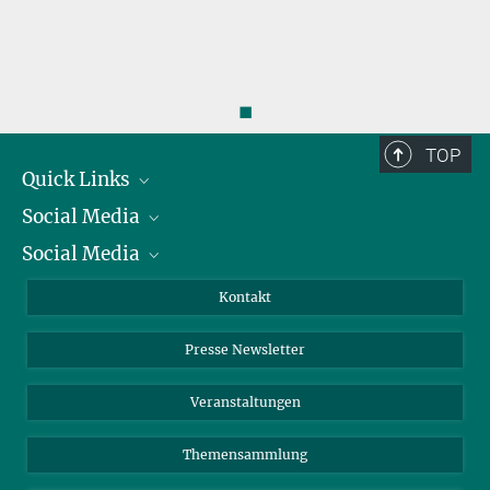
◼
TOP
Quick Links
Social Media
Präsident
Social Media
Zahlen und Fakten
Bluesky
Jahresbericht
Mastodon
Facebook
Kontakt
Einkauf
LinkedIn
Instagram
Presse Newsletter
Meldestelle Fehlverhalten
TikTok
YouTube
Netiquette
Veranstaltungen
Themensammlung