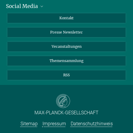
Social Media
Zahlen und Fakten
Bluesky
Jahresbericht
Mastodon
Facebook
Kontakt
Einkauf
LinkedIn
Instagram
Presse Newsletter
Meldestelle Fehlverhalten
TikTok
YouTube
Netiquette
Veranstaltungen
Themensammlung
RSS
MAX-PLANCK-GESELLSCHAFT
Sitemap
Impressum
Datenschutzhinweis