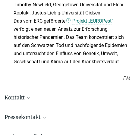
Timothy Newfield, Georgetown Universität und Eleni
Xoplaki, Justus-Liebig-Universität Gießen:
Das vom ERC geförderte
Projekt „EUROPest“
verfolgt einen neuen Ansatz zur Erforschung
historischer Pandemien. Das Team konzentriert sich
auf den Schwarzen Tod und nachfolgende Epidemien
und untersucht den Einfluss von Genetik, Umwelt,
Gesellschaft und Klima auf den Krankheitsverlauf.
PM
Kontakt
Dr. Anna Cattani-Scholz
Pressekontakt
Leitung Büro Brüssel
+32 2 250-1410
Petra Maaß
anna.cattani-scholz@...