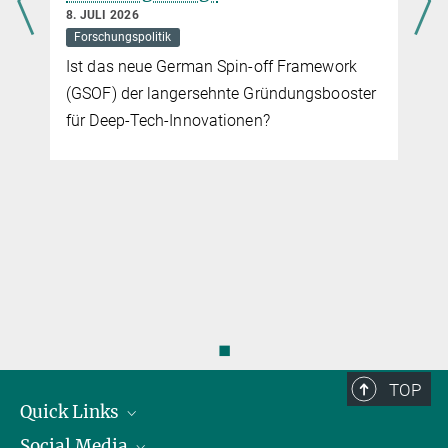
8. JULI 2026
Forschungspolitik
Ist das neue German Spin-off Framework
(GSOF) der langersehnte Gründungsbooster
für Deep-Tech-Innovationen?
◼
TOP
Quick Links
Social Media
Präsident