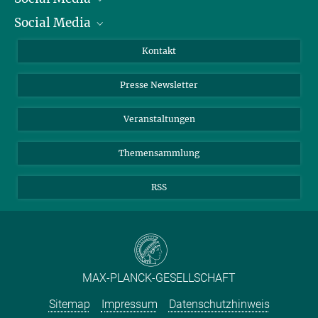
Social Media
Zahlen und Fakten
Bluesky
Jahresbericht
Mastodon
Facebook
Kontakt
Einkauf
LinkedIn
Instagram
Presse Newsletter
Meldestelle Fehlverhalten
TikTok
YouTube
Netiquette
Veranstaltungen
Themensammlung
RSS
MAX-PLANCK-GESELLSCHAFT
Sitemap
Impressum
Datenschutzhinweis