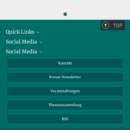
◼
TOP
Quick Links
Social Media
Präsident
Social Media
Zahlen und Fakten
Bluesky
Jahresbericht
Mastodon
Facebook
Kontakt
Einkauf
LinkedIn
Instagram
Presse Newsletter
Meldestelle Fehlverhalten
TikTok
YouTube
Netiquette
Veranstaltungen
Themensammlung
RSS