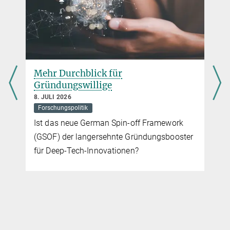
China
Chinas Wissenschaft hat sich rasant entwickelt. Forschung ist die
treibende Kraft für den Aufstieg Chinas.
Zur Historie
Wie die Zusammenarbeit mit China begann
Max-Planck eröffnet erstes
Länderportal Asien
europäisches Forschungszentrum
für indische Rechtsgeschichte
24. JUNI 2026
Internationales
Rechtswissenschaften
Mit dem Centre for Legal History of India
(CLHI) baut das MPI für Rechtsgeschichte
und Rechtstheorie seine Kooperation mit
Indien aus