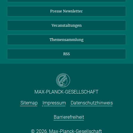
Einkauf
LinkedIn
Instagram
Presse Newsletter
Meldestelle Fehlverhalten
TikTok
YouTube
Netiquette
Veranstaltungen
Themensammlung
RSS
MAX-PLANCK-GESELLSCHAFT
Sitemap
Impressum
Datenschutzhinweis
Barrierefreiheit
2026, Max-Planck-Gesellschaft