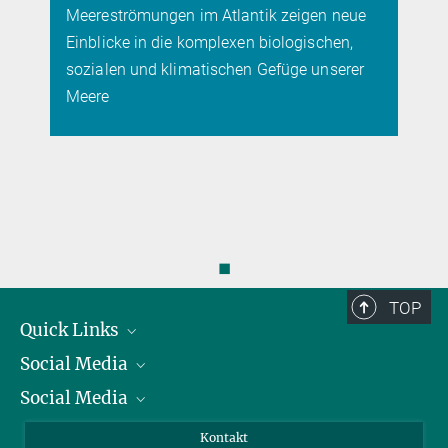
Meereströmungen im Atlantik zeigen neue
Einblicke in die komplexen biologischen,
sozialen und klimatischen Gefüge unserer
Meere
◼
TOP
Quick Links
Social Media
Präsident
Social Media
Zahlen und Fakten
Bluesky
Jahresbericht
Mastodon
Facebook
Kontakt