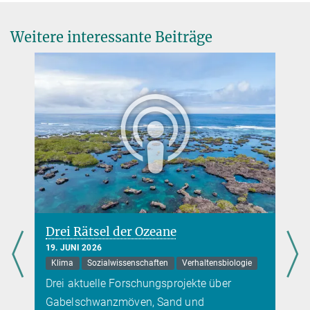
r.tiozon@...
International Rice Research Institute, Los Baños, Philippinen
Weitere interessante Beiträge
Turbo-Reis und Super-Tomaten
27. SEPTEMBER 2024
Forschende entwickeln eine Technik, mit der sie genetisch
identische Hybridpflanzen züchten können
mehr
Fakten zum Einfluss von Pilzbefall auf die
Ernährungssicherheit
Drei Rätsel der Ozeane
10. OKTOBER 2024
19. JUNI 2026
Wegen des Klimawandels werden bei Kulturpflanzen
Klima
Sozialwissenschaften
Verhaltensbiologie
Pilzerkrankungen wahrscheinlich häufiger auftreten
Drei aktuelle Forschungsprojekte über
mehr
Gabelschwanzmöven, Sand und