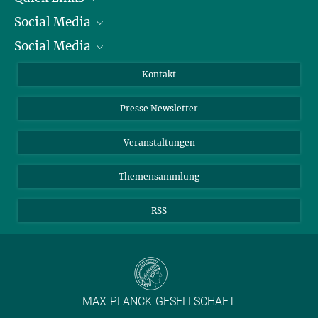
Social Media
Präsident
Social Media
Zahlen und Fakten
Bluesky
Jahresbericht
Mastodon
Facebook
Kontakt
Einkauf
LinkedIn
Instagram
Presse Newsletter
Meldestelle Fehlverhalten
TikTok
YouTube
Netiquette
Veranstaltungen
Themensammlung
RSS
MAX-PLANCK-GESELLSCHAFT