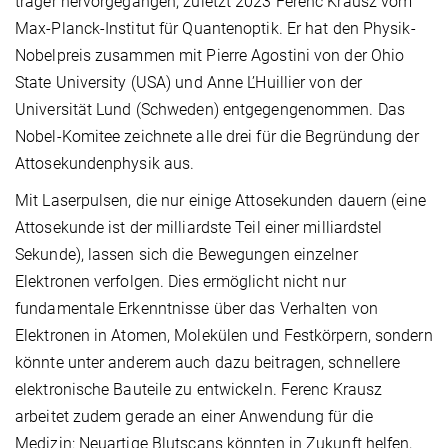
träger hervorgegangen, zuletzt 2023 Ferenc Krausz vom
Max-Planck-Institut für Quantenoptik. Er hat den Physik-
Nobelpreis zusammen mit Pierre Agostini von der Ohio
State University (USA) und Anne L’Huillier von der
Universität Lund (Schweden) entgegengenommen. Das
Nobel-Komitee zeichnete alle drei für die Begründung der
Attosekundenphysik aus.
Mit Laserpulsen, die nur einige Attosekunden dauern (eine
Attosekunde ist der milliardste Teil einer milliardstel
Sekunde), lassen sich die Bewegungen einzelner
Elektronen verfolgen. Dies ermöglicht nicht nur
fundamentale Erkenntnisse über das Verhalten von
Elektronen in Atomen, Molekülen und Festkörpern, sondern
könnte unter anderem auch dazu beitragen, schnellere
elektronische Bauteile zu entwickeln. Ferenc Krausz
arbeitet zudem gerade an einer Anwendung für die
Medizin: Neuartige Blutscans könnten in Zukunft helfen,