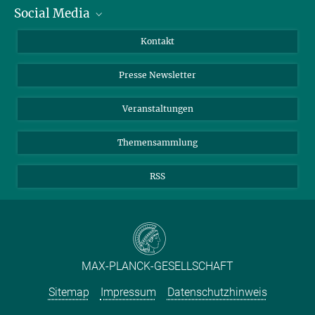
Social Media
Zahlen und Fakten
Bluesky
Jahresbericht
Mastodon
Facebook
Kontakt
Einkauf
LinkedIn
Instagram
Presse Newsletter
Meldestelle Fehlverhalten
TikTok
YouTube
Netiquette
Veranstaltungen
Themensammlung
RSS
MAX-PLANCK-GESELLSCHAFT
Sitemap
Impressum
Datenschutzhinweis